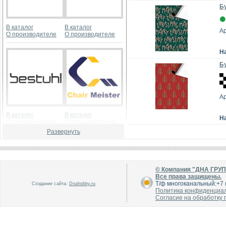
Бу
В каталог
В каталог
А
О производителе
О производителе
Н
Бу
А
В каталог
В каталог
Н
О производителе
О производителе
Развернуть
© Компания "ДНА ГРУ
Все права защищены.
Т/ф многоканальный:+7 (
Создание сайта:
Dnahobby.ru
Политика конфиденциа
Согласие на обработку
В каталог
В каталог
О производителе
О производителе