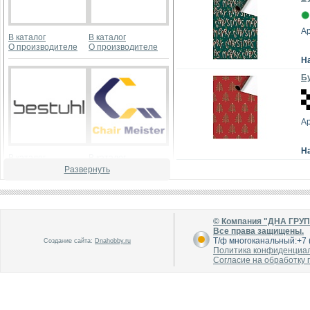
А
В каталог
В каталог
О производителе
О производителе
Н
Бу
А
Н
В каталог
В каталог
О производителе
О производителе
Развернуть
© Компания "ДНА ГРУ
Все права защищены.
Т/ф многоканальный:+7 (
Создание сайта:
Dnahobby.ru
Политика конфиденциа
Согласие на обработку
В каталог
В каталог
О производителе
О производителе