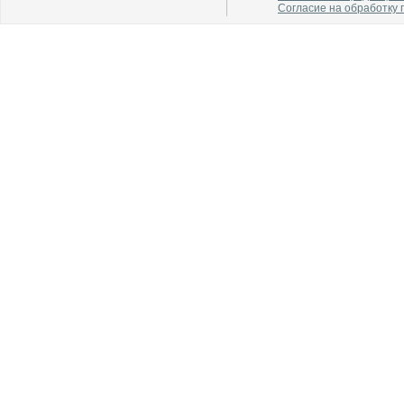
Согласие на обработку
В каталог
В каталог
О производителе
О производителе
В каталог
В каталог
О производителе
О производителе
В каталог
В каталог
О производителе
О производителе