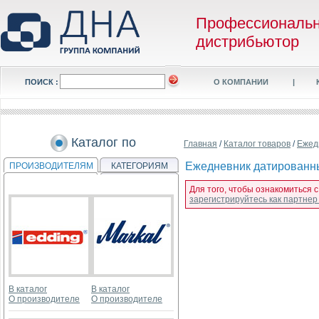
Профессиональ
дистрибьютор
ПОИСК :
О КОМПАНИИ
|
Каталог по
Главная
/
Каталог товаров
/
Ежед
Ежедневник датированны
ПРОИЗВОДИТЕЛЯМ
КАТЕГОРИЯМ
Для того, чтобы ознакомиться 
зарегистрируйтесь как партне
В каталог
В каталог
О производителе
О производителе