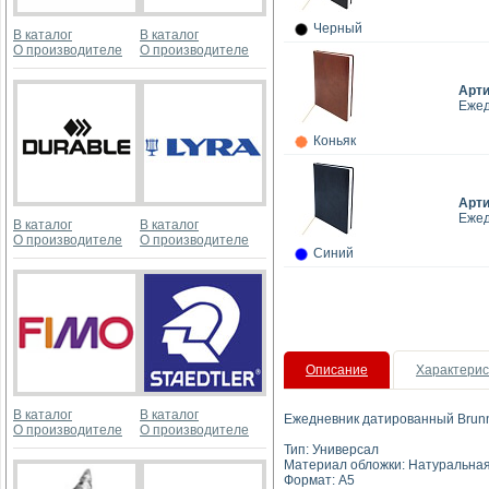
Черный
В каталог
В каталог
О производителе
О производителе
Арт
Ежед
Коньяк
Арт
Ежед
В каталог
В каталог
О производителе
О производителе
Синий
Описание
Характерис
В каталог
В каталог
Ежедневник датированный Brun
О производителе
О производителе
Тип: Универсал
Материал обложки: Натуральная
Формат: А5