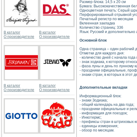
Размер блока: 14,5 х 20 см
Бумага: Высококачественная белая
Одноцветная печать: Серый шр
Перфорированный отрывной уг
Печатный регистр по месяцам
Вклеенная закладка
Количество страниц: 336
Язык: Русский и дополнительно 
В каталог
В каталог
О производителе
О производителе
Основной блок
Одна страница – один рабочий д
Отметки для каждого дня:
- количество дней с начала года
- знак зодиака, к которому относ
- фаза луны и день по лунному 
- праздники официальные, проф
- знаки стран, в которых в этот
В каталог
В каталог
Дополнительные вкладки
О производителе
О производителе
Информационный блок:
- знаки Зодиака;
- общий календарь на два года;
- праздники официальные и рел
- информация для поездок;
- Инкотермс;
- префиксы стран в штриховых к
- единицы измерения;
- обзор по месяцам.