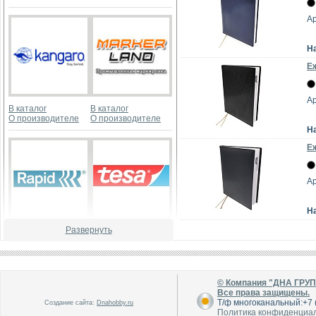
Ар
Н
Е
Ар
В каталог
В каталог
О производителе
О производителе
Н
Е
Ар
Н
Развернуть
В каталог
В каталог
О производителе
О производителе
© Компания "ДНА ГРУ
Все права защищены.
Т/ф многоканальный:+7 (
Создание сайта:
Dnahobby.ru
Политика конфиденциа