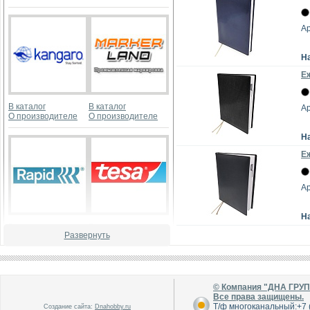
Ар
Н
Е
В каталог
В каталог
Ар
О производителе
О производителе
Н
Е
Ар
Н
В каталог
В каталог
Развернуть
О производителе
О производителе
© Компания "ДНА ГРУ
Все права защищены.
Т/ф многоканальный:+7 (
Создание сайта:
Dnahobby.ru