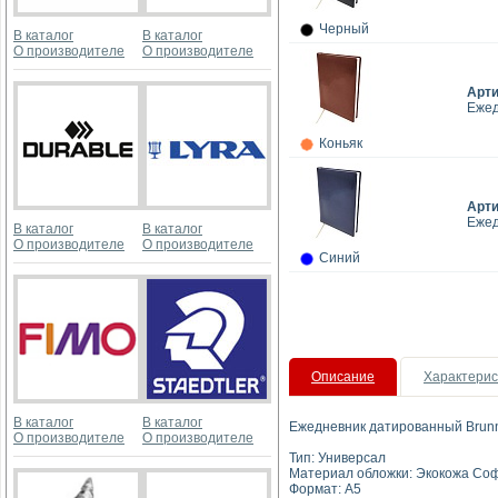
Черный
В каталог
В каталог
О производителе
О производителе
Арт
Ежед
Коньяк
Арт
Ежед
В каталог
В каталог
О производителе
О производителе
Синий
Описание
Характерис
В каталог
В каталог
Ежедневник датированный Brun
О производителе
О производителе
Тип: Универсал
Материал обложки: Экокожа Со
Формат: А5