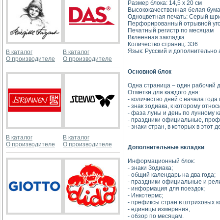
Размер блока: 14,5 х 20 см
Высококачественная белая бумага
Одноцветная печать: Серый шр
Перфорированный отрывной уг
Печатный регистр по месяцам
Вклеенная закладка
Количество страниц: 336
Язык: Русский и дополнительно 
В каталог
В каталог
О производителе
О производителе
Основной блок
Одна страница – один рабочий д
Отметки для каждого дня:
- количество дней с начала года
- знак зодиака, к которому относ
- фаза луны и день по лунному 
- праздники официальные, проф
- знаки стран, в которых в этот
В каталог
В каталог
О производителе
О производителе
Дополнительные вкладки
Информационный блок:
- знаки Зодиака;
- общий календарь на два года;
- праздники официальные и рел
- информация для поездок;
- Инкотермс;
- префиксы стран в штриховых к
- единицы измерения;
- обзор по месяцам.