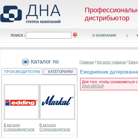
Профессиональ
дистрибьютор
ПОИСК :
О КОМПАНИИ
|
Каталог по
Главная
/
Каталог товаров
/
Ежед
Ежедневник датированны
ПРОИЗВОДИТЕЛЯМ
КАТЕГОРИЯМ
Для того, чтобы ознакомиться 
DNA GROUP
.
В каталог
В каталог
О производителе
О производителе