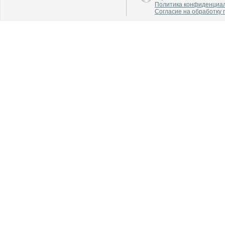
Политика конфиденциа
Согласие на обработку
В каталог
В каталог
О производителе
О производителе
В каталог
В каталог
О производителе
О производителе
В каталог
В каталог
О производителе
О производителе