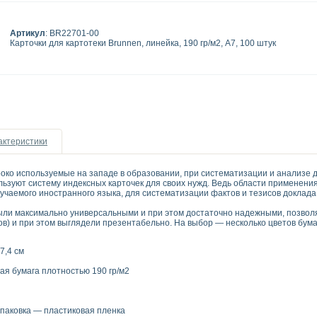
Артикул
: BR22701-00
Карточки для картотеки Brunnen, линейка, 190 гр/м2, А7, 100 штук
актеристики
око используемые на западе в образовании, при систематизации и анализе 
льзуют систему индексных карточек для своих нужд. Ведь области применени
учаемого иностранного языка, для систематизации фактов и тезисов доклада,
были максимально универсальными и при этом достаточно надежными, позвол
ов) и при этом выглядели презентабельно. На выбор — несколько цветов бумаг
7,4 см
ая бумага плотностью 190 гр/м2
паковка — пластиковая пленка