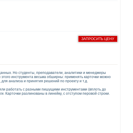
ЗАПРОСИТЬ ЦЕНУ
данных. Но студенты, преподаватели, аналитики и менеджеры
я этого инструмента весьма обширны: применять карточки можно
 для анализа и принятия решений по проекту и т.д.
яли работать с разными пишущими инструментами (вплоть до
и. Карточки разлинованы в линейку, с отступом перовой строки.