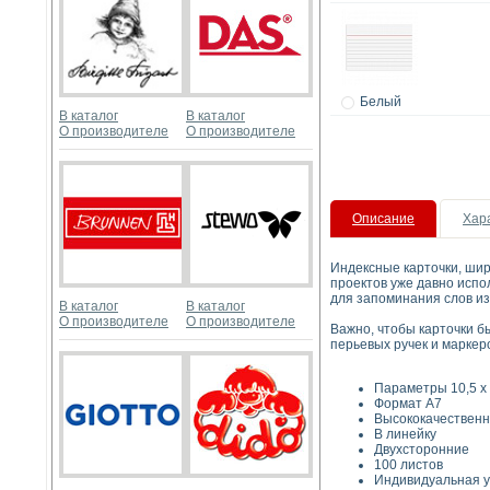
Белый
В каталог
В каталог
О производителе
О производителе
Описание
Хар
Индексные карточки, шир
проектов уже давно испо
для запоминания слов из
В каталог
В каталог
О производителе
О производителе
Важно, чтобы карточки 
перьевых ручек и маркер
Параметры 10,5 x 
Формат А7
Высококачественн
В линейку
Двухсторонние
100 листов
Индивидуальная у