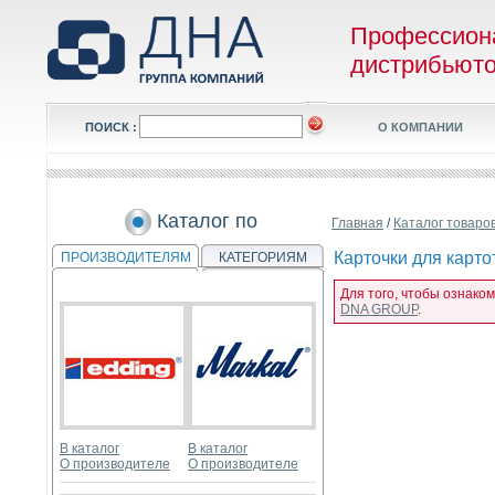
Профессион
дистрибьют
ПОИСК :
О КОМПАНИИ
Каталог по
Главная
/
Каталог товаро
Карточки для картот
ПРОИЗВОДИТЕЛЯМ
КАТЕГОРИЯМ
Для того, чтобы ознаком
DNA GROUP
.
В каталог
В каталог
О производителе
О производителе