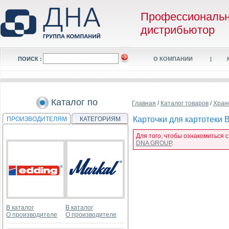
Профессиональ
дистрибьютор
ПОИСК :
О КОМПАНИИ
|
Каталог по
Главная
/
Каталог товаров
/
Хран
Карточки для картотеки B
ПРОИЗВОДИТЕЛЯМ
КАТЕГОРИЯМ
Для того, чтобы ознакомиться с
DNA GROUP
.
В каталог
В каталог
О производителе
О производителе