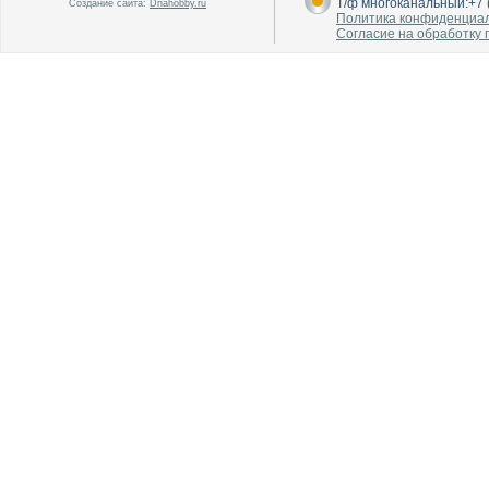
Т/ф многоканальный:+7 (
Создание сайта:
Dnahobby.ru
Политика конфиденциа
Согласие на обработку
В каталог
В каталог
О производителе
О производителе
В каталог
В каталог
О производителе
О производителе
В каталог
В каталог
О производителе
О производителе