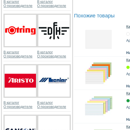
В каталог
В каталог
О производителе
О производителе
Похожие товары
Ка
Ар
В каталог
В каталог
Н
О производителе
О производителе
Ка
Ар
Н
Ка
В каталог
В каталог
О производителе
О производителе
Ар
Н
Ка