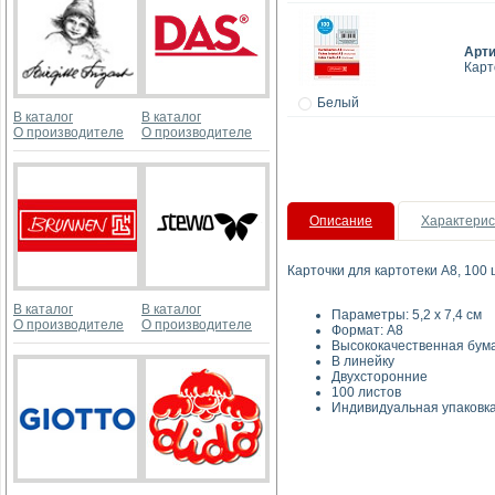
Арт
Карт
Белый
В каталог
В каталог
О производителе
О производителе
Описание
Характерис
Карточки для картотеки А8, 100 
В каталог
В каталог
Параметры: 5,2 х 7,4 см
О производителе
О производителе
Формат: А8
Высококачественная бума
В линейку
Двухсторонние
100 листов
Индивидуальная упаковка