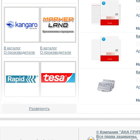
Ка
Ар
Н
Ка
В каталог
В каталог
Ар
О производителе
О производителе
Н
Ка
Ар
Н
В каталог
В каталог
О производителе
О производителе
Развернуть
© Компания "ДНА ГРУ
Все права защищены.