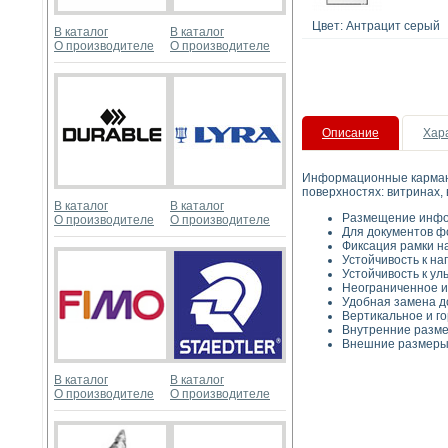
Цвет: Антрацит серый
В каталог
В каталог
О производителе
О производителе
Описание
Хар
Информационные карманы
поверхностях: витринах, 
В каталог
В каталог
Размещение инфор
О производителе
О производителе
Для документов ф
Фиксация рамки на
Устойчивость к на
Устойчивость к у
Неограниченное и
Удобная замена д
Вертикальное и г
Внутренние размер
Внешние размеры: 
В каталог
В каталог
О производителе
О производителе