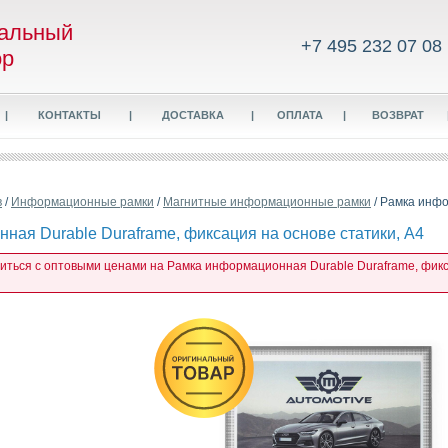
альный
+7 495 232 07 08
ор
|
КОНТАКТЫ
|
ДОСТАВКА
|
ОПЛАТА
|
ВОЗВРАТ
в
/
Информационные рамки
/
Магнитные информационные рамки
/ Рамка инфо
ная Durable Duraframe, фиксация на основе статики, А4
миться с оптовыми ценами на Рамка информационная Durable Duraframe, фикса