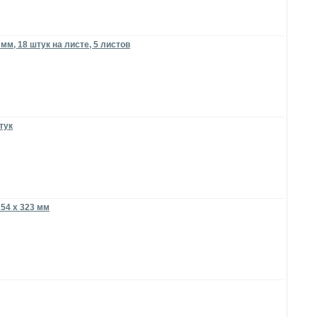
м, 18 штук на листе, 5 листов
тук
54 х 323 мм