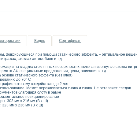
актеристики
Видео
Сертификат
, фиксирующиеся при помощи статического эффекта, – оптимальное решен
витражах, стеклах автомобиля и т.д.
мации на гладких стеклянных поверхностях, включая изогнутые стекла вит
ормата А4: специальные предложения, цены, описания и т.д.
 основе статического эффекта (без клея)
греванию до 70° C
льтрафиолетовому воздействию до 2 лет
спользование. Может переклеиваться снова и снова. Не оставляет следов
окументов благодаря слоту в рамке
оризонтальное позиционирование
ы: 303 мм х 216 мм (В х Ш)
323 мм х 236 мм (В х Ш)