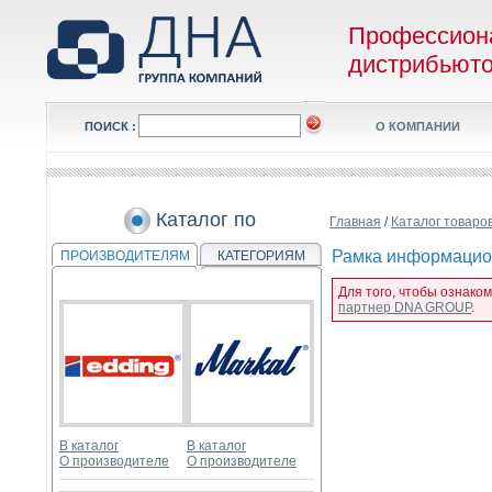
Профессион
дистрибьют
ПОИСК :
О КОМПАНИИ
Каталог по
Главная
/
Каталог товаро
Рамка информацион
ПРОИЗВОДИТЕЛЯМ
КАТЕГОРИЯМ
Для того, чтобы ознако
партнер DNA GROUP
.
В каталог
В каталог
О производителе
О производителе