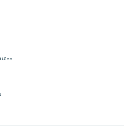
 323 мм
и