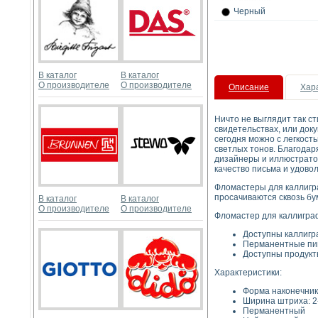
Черный
В каталог
В каталог
О производителе
О производителе
Описание
Хар
Ничто не выглядит так с
свидетельствах, или доку
сегодня можно с легкост
светлых тонов. Благода
дизайнеры и иллюстрато
качество письма и удово
Фломастеры для каллигра
просачиваются сквозь бу
В каталог
В каталог
О производителе
О производителе
Фломастер для каллиграф
Доступны каллигра
Перманентные пиг
Доступны продукты
Характеристики:
Форма наконечник
Ширина штриха: 2
Перманентный