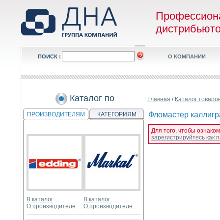
Профессион
дистрибьют
ПОИСК :
О КОМПАНИИ
Каталог по
Главная
/
Каталог товаро
Фломастер каллигр
ПРОИЗВОДИТЕЛЯМ
КАТЕГОРИЯМ
Для того, чтобы ознако
зарегистрируйтесь как
В каталог
В каталог
О производителе
О производителе