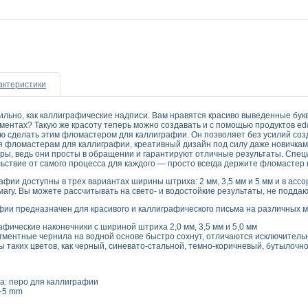
актеристики
тильно, как каллиграфические надписи. Вам нравятся красиво выведенные бук
ментах? Такую же красоту теперь можно создавать и с помощью продуктов eddi
ью сделать этим фломастером для каллиграфии. Он позволяет без усилий со
ря фломастерам для каллиграфии, креативный дизайн под силу даже новичка
ры, ведь они просты в обращении и гарантируют отличные результаты. Спе
льствие от самого процесса для каждого — просто всегда держите фломастер 
фии доступны в трех вариантах ширины штриха: 2 мм, 3,5 мм и 5 мм и в ассо
магу. Вы можете рассчитывать на свето- и водостойкие результаты, не подд
ии предназначен для красивого и каллиграфического письма на различных ма
фические наконечники с шириной штриха 2,0 мм, 3,5 мм и 5,0 мм
ментные чернила на водной основе быстро сохнут, отличаются исключитель
 таких цветов, как черный, синевато-стальной, темно-коричневый, бутылочн
а: перо для каллиграфии
-5 mm