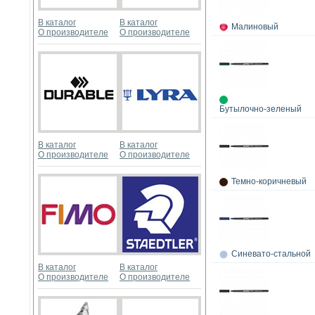
В каталог
В каталог
Малиновый
О производителе
О производителе
Бутылочно-зеленый
В каталог
В каталог
О производителе
О производителе
Темно-коричневый
Синевато-стальной
В каталог
В каталог
О производителе
О производителе