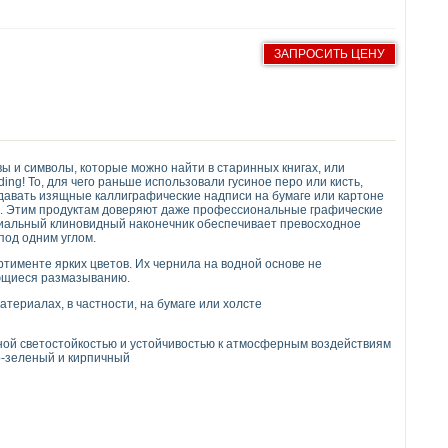
ЗАПРОСИТЬ ЦЕНУ
вы и символы, которые можно найти в старинных книгах, или
ng! То, для чего раньше использовали гусиное перо или кисть,
здавать изящные каллиграфические надписи на бумаге или картоне
м. Этим продуктам доверяют даже профессиональные графические
циальный клиновидный наконечник обеспечивает превосходное
под одним углом.
ртименте ярких цветов. Их чернила на водной основе не
ающиеся размазыванию.
териалах, в частности, на бумаге или холсте
ной светостойкостью и устойчивостью к атмосферным воздействиям
о-зеленый и кирпичный