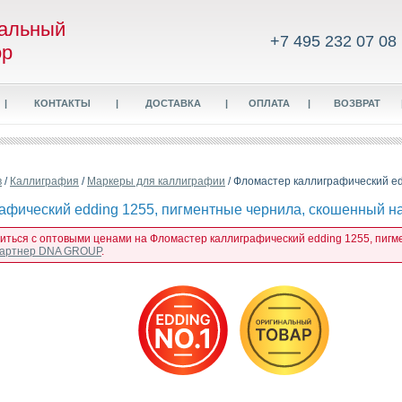
альный
+7 495 232 07 08
ор
|
КОНТАКТЫ
|
ДОСТАВКА
|
ОПЛАТА
|
ВОЗВРАТ
в
/
Каллиграфия
/
Маркеры для каллиграфии
/ Фломастер каллиграфический ed
афический edding 1255, пигментные чернила, скошенный на
миться с оптовыми ценами на Фломастер каллиграфический edding 1255, пигме
 партнер DNA GROUP
.