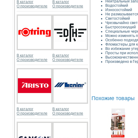
Нейтральный зап
В каталог
В каталог
Водостойкий
О производителе
О производителе
Износостойкий
Не размазываетс
Светостойкий
Чрезвычайно свет
Быстросохнущий
Специальные черн
Можно изменять п
Особенно подходят
Фломастеры для к
Во избежание утер
Просты при испол
В каталог
В каталог
Высококачествен
О производителе
О производителе
Произведено в Ге
Похожие товары
В каталог
В каталог
О производителе
О производителе