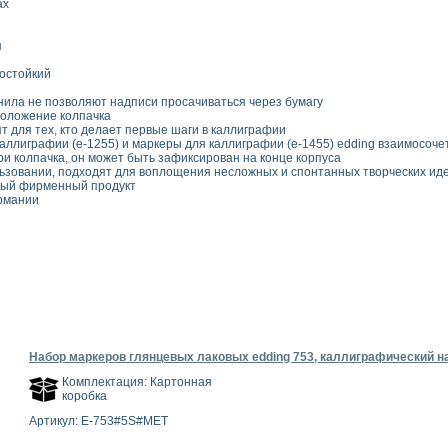
ах
я
остойкий
ила не позволяют надписи просачиваться через бумагу
оложение колпачка
 для тех, кто делает первые шаги в каллиграфии
аллиграфии (e-1255) и маркеры для каллиграфии (e-1455) edding взаимосоч
и колпачка, он может быть зафиксирован на конце корпуса
ьзовании, подходят для воплощения несложных и спонтанных творческих ид
ный фирменный продукт
рмании
Набор маркеров глянцевых лаковых edding 753, каллиграфический нак
Комплектация: Картонная
коробка
Артикул: E-753#5S#MET