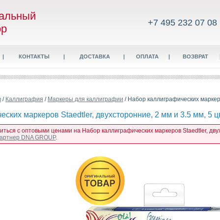
альный
+7 495 232 07 08
ор
|
КОНТАКТЫ
|
ДОСТАВКА
|
ОПЛАТА
|
ВОЗВРАТ
в
/
Каллиграфия
/
Маркеры для каллиграфии
/ Набор каллиграфических маркеров
ских маркеров Staedtler, двухсторонние, 2 мм и 3.5 мм, 5 ц
иться с оптовыми ценами на Набор каллиграфических маркеров Staedtler, двухс
 партнер DNA GROUP
.