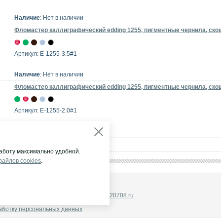
Наличие
: Нет в наличии
Фломастер каллиграфический edding 1255, пигментные чернила, ско
Артикул: E-1255-3.5#1
Наличие
: Нет в наличии
Фломастер каллиграфический edding 1255, пигментные чернила, ско
Артикул: E-1255-2.0#1
Наличие
: Склад (МСК)
аботу максимально удобной.
файлов cookies
.
НА ГРУПП"
щены.
ый:+7 (495) 232-07-08, E-mail:
info@2320708.ru
денциальности и защиты информации
аботку персональных данных