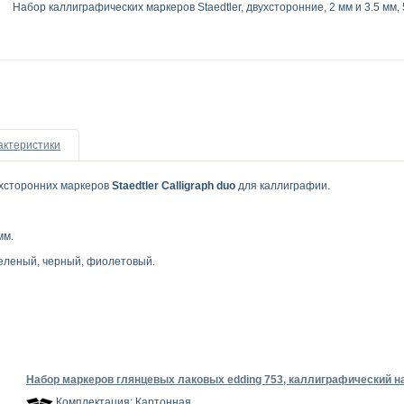
Набор каллиграфических маркеров Staedtler, двухсторонние, 2 мм и 3.5 мм, 
актеристики
хсторонних маркеров
Staedtler Calligraph duo
для каллиграфии.
мм.
зеленый, черный, фиолетовый.
Набор маркеров глянцевых лаковых edding 753, каллиграфический нак
Комплектация: Картонная