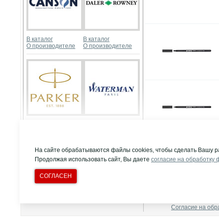
В каталог
В каталог
О производителе
О производителе
В каталог
В каталог
О производителе
О производителе
Развернуть
На сайте обрабатываются файлы cookies, чтобы сделать Вашу р
Продолжая использовать сайт, Вы даете
согласие на обработку 
СОГЛАСЕН
© Компания "Д
Все права защи
Т/ф многоканальн
Создание сайта:
Dnahobby.ru
Политика конфи
Согласие на обр
В каталог
В каталог
О производителе
О производителе