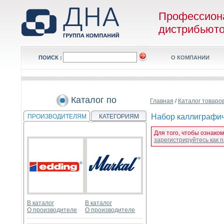
Профессион
дистрибьют
ПОИСК :
О КОМПАНИИ
Каталог по
Главная
/
Каталог товаро
Набор каллиграфиче
ПРОИЗВОДИТЕЛЯМ
КАТЕГОРИЯМ
Для того, чтобы ознаком
зарегистрируйтесь как
В каталог
В каталог
О производителе
О производителе