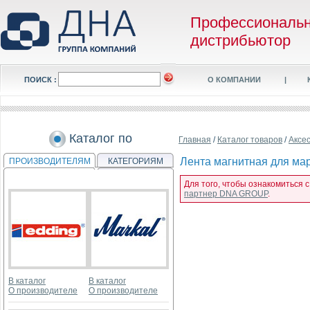
Профессиональ
дистрибьютор
ПОИСК :
О КОМПАНИИ
|
Каталог по
Главная
/
Каталог товаров
/
Аксе
Лента магнитная для мар
ПРОИЗВОДИТЕЛЯМ
КАТЕГОРИЯМ
Для того, чтобы ознакомиться 
партнер DNA GROUP
.
В каталог
В каталог
О производителе
О производителе