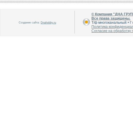
В каталог
В каталог
О производителе
О производителе
© Компания "ДНА ГРУ
Все права защищены.
Т/ф многоканальный:+7 (
Создание сайта:
Dnahobby.ru
Политика конфиденциа
Согласие на обработку
В каталог
В каталог
О производителе
О производителе
В каталог
В каталог
О производителе
О производителе