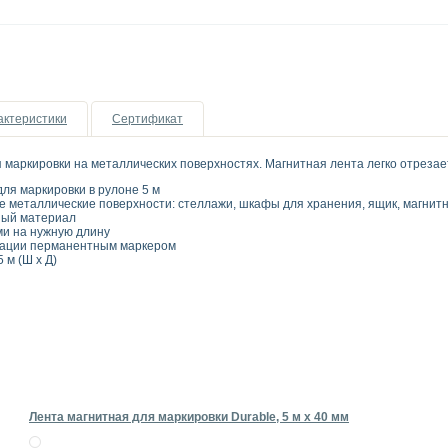
актеристики
Сертификат
маркировки на металлических поверхностях. Магнитная лента легко отреза
ля маркировки в рулоне 5 м
е металлические поверхности: стеллажи, шкафы для хранения, ящик, магнитн
ный материал
и на нужную длину
ации перманентным маркером
 м (Ш х Д)
Лента магнитная для маркировки Durable, 5 м х 40 мм