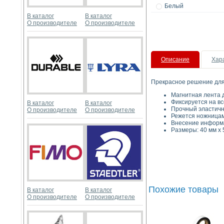
Белый
В каталог
В каталог
О производителе
О производителе
Описание
Хар
Прекрасное решение для 
Магнитная лента д
Фиксируется на вс
В каталог
В каталог
Прочный эластич
О производителе
О производителе
Режется ножницам
Внесение информ
Размеры: 40 мм х 5
Похожие товары
В каталог
В каталог
О производителе
О производителе