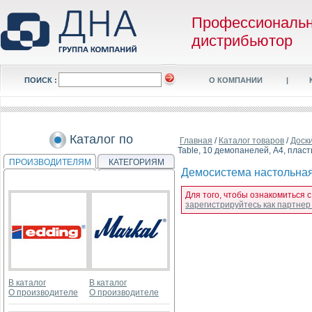
Профессиональ
дистрибьютор
ПОИСК :
О КОМПАНИИ
|
Каталог по
Главная
/
Каталог товаров
/
Доск
Table, 10 демопанелей, А4, пласт
ПРОИЗВОДИТЕЛЯМ
КАТЕГОРИЯМ
Демосистема настольная 
Для того, чтобы ознакомиться с
зарегистрируйтесь как партне
В каталог
В каталог
О производителе
О производителе