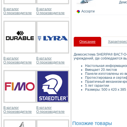
Демо
В каталог
В каталог
Ассорти
О производителе
О производителе
Описание
Характерис
Демосистема SHERPA® BACT-O-C
В каталог
В каталог
учреждений, где соблюдаются вы
О производителе
О производителе
Настольная информацио
Вмещает 20 листов
Панели изготовлены из в
Протестирована и сертиф
Практичный механизм кр
5 лет гарантии
Размеры: 500 х 420 х 385
В каталог
В каталог
О производителе
О производителе
Похожие товары