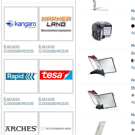
Н
Де
Ар
Н
В каталог
В каталог
О производителе
О производителе
Де
Ар
Н
М
В каталог
В каталог
Ар
О производителе
О производителе
Н
Д