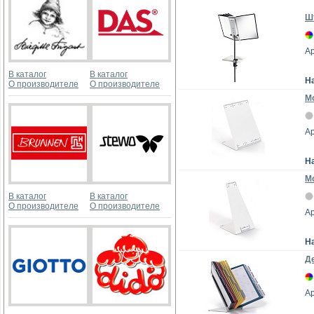
Шт
Ар
В каталог
В каталог
Н
О производителе
О производителе
М
Ар
Н
Мо
В каталог
В каталог
О производителе
О производителе
Ар
Н
Де
Ар