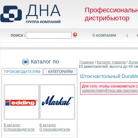
Профессиональ
дистрибьютор
ПОИСК :
О КОМПАНИИ
|
Каталог по
Главная
/
Каталог товаров
/
Доск
10 демопанелей, высота до 49 см
ПРОИЗВОДИТЕЛЯМ
КАТЕГОРИЯМ
Шток настольный Durable 
Для того, чтобы ознакомиться с
зарегистрируйтесь как партне
В каталог
В каталог
О производителе
О производителе