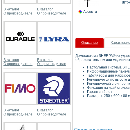
Шток
В каталог
В каталог
Ассорти
О производителе
О производителе
Описание
Характерис
Демосистема SHERPA® из удароп
В каталог
В каталог
образовательном или медицинс
О производителе
О производителе
Настольная система SHE
Информационные панели 
Табуляторы для маркиров
Регулируется по высоте д
Регулируемый угол прочт
Фиксация на край столеш
Гарантия 5 лет
Размеры: 250 x 600 x 88 м
В каталог
В каталог
О производителе
О производителе