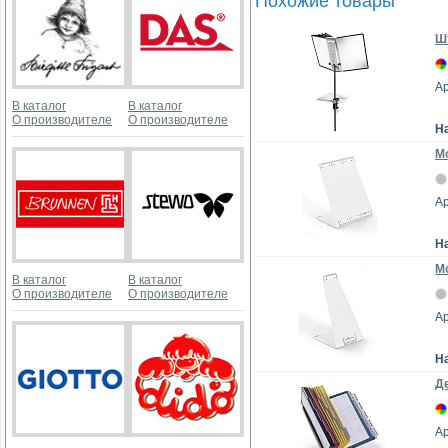
Похожие товары
Шт
Ар
В каталог
В каталог
О производителе
О производителе
Н
М
Ар
Н
Мо
В каталог
В каталог
О производителе
О производителе
Ар
Н
Де
Ар