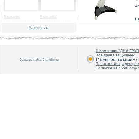
Ар
В каталог
В каталог
Н
О производителе
О производителе
Развернуть
© Компания "ДНА ГРУ
Все права защищены.
Т/ф многоканальный:+7 (
Создание сайта:
Dnahobby.ru
Политика конфиденциа
Согласие на обработку
В каталог
В каталог
О производителе
О производителе
В каталог
В каталог
О производителе
О производителе