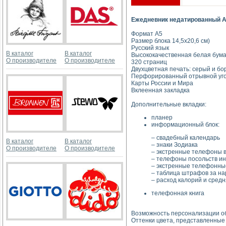
Ежедневник недатированный Аг
Формат А5
Размер блока 14,5х20,6 см)
Русский язык
В каталог
В каталог
Высококачественная белая бумага
О производителе
О производителе
320 страниц
Двухцветная печать: серый и б
Перфорированный отрывной уг
Карты России и Мира
Вклеенная закладка
Дополнительные вкладки:
планер
информационный блок:
– свадебный календарь
В каталог
В каталог
– знаки Зодиака
О производителе
О производителе
– экстренные телефоны в
– телефоны посольств ин
– экстренные телефонны
– таблица штрафов за н
– расход калорий и сред
телефонная книга
Возможность персонализации о
Оттенки цвета, представленные 