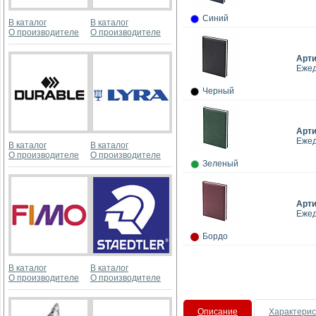
Синий
В каталог
В каталог
О производителе
О производителе
Арт
Ежед
Черный
Арт
Ежед
В каталог
В каталог
О производителе
О производителе
Зеленый
Арт
Ежед
Бордо
В каталог
В каталог
О производителе
О производителе
Описание
Характерис