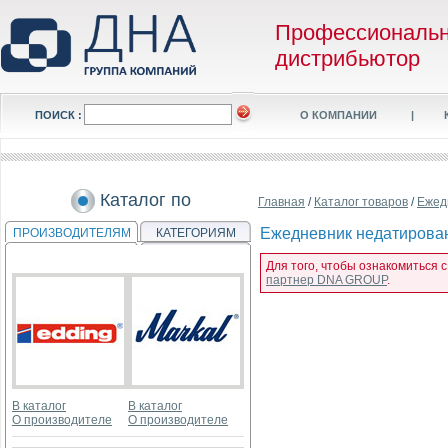
Профессиональ
дистрибьютор
ПОИСК :
О КОМПАНИИ
|
Каталог по
Главная
/
Каталог товаров
/
Ежед
Ежедневник недатирован
ПРОИЗВОДИТЕЛЯМ
КАТЕГОРИЯМ
Для того, чтобы ознакомиться 
партнер DNA GROUP
.
В каталог
В каталог
О производителе
О производителе