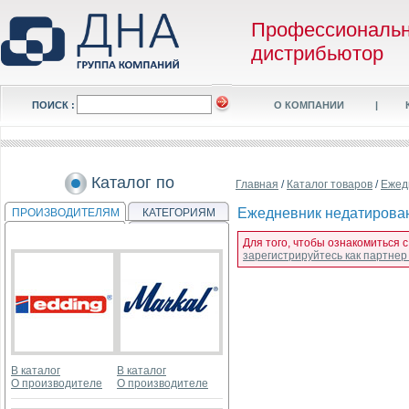
Профессиональ
дистрибьютор
ПОИСК :
О КОМПАНИИ
|
Каталог по
Главная
/
Каталог товаров
/
Ежед
Ежедневник недатирован
ПРОИЗВОДИТЕЛЯМ
КАТЕГОРИЯМ
Для того, чтобы ознакомиться 
зарегистрируйтесь как партне
В каталог
В каталог
О производителе
О производителе