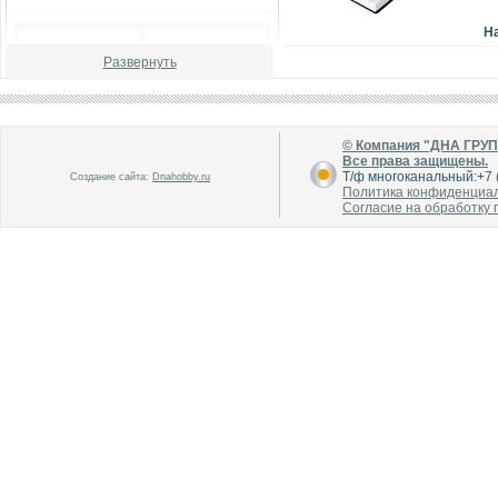
Н
Развернуть
© Компания "ДНА ГРУ
Все права защищены.
В каталог
В каталог
Т/ф многоканальный:+7 (
Создание сайта:
Dnahobby.ru
О производителе
О производителе
Политика конфиденциа
Согласие на обработку
В каталог
В каталог
О производителе
О производителе