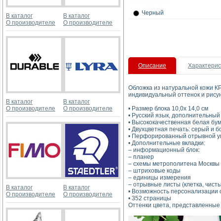
Черный
В каталог
В каталог
О производителе
О производителе
Описание
Характерис
Обложка из натуральной кожи К
индивидуальный оттенок и рису
В каталог
В каталог
О производителе
О производителе
• Размер блока 10,0х 14,0 см
• Русский язык, дополнительный
• Высококачественная белая бумаг
• Двухцветная печать: серый и 
• Перфорированный отрывной у
• Дополнительные вкладки:
– информационный блок:
– планер
– схемы метрополитена Москвы 
– штриховые коды
– единицы измерения
– отрывные листы (клетка, чист
В каталог
В каталог
• Возможность персонализации 
О производителе
О производителе
• 352 страницы
Оттенки цвета, представленные 