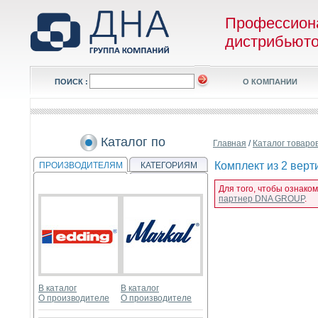
Профессион
дистрибьют
ПОИСК :
О КОМПАНИИ
Каталог по
Главная
/
Каталог товаро
Комплект из 2 верти
ПРОИЗВОДИТЕЛЯМ
КАТЕГОРИЯМ
Для того, чтобы ознаком
партнер DNA GROUP
.
В каталог
В каталог
О производителе
О производителе