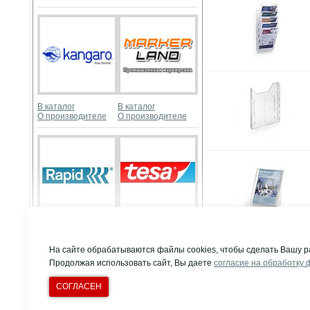
В каталог
В каталог
О производителе
О производителе
В каталог
В каталог
О производителе
О производителе
Развернуть
На сайте обрабатываются файлы cookies, чтобы сделать Вашу р
Продолжая использовать сайт, Вы даете
согласие на обработку 
СОГЛАСЕН
© Компания "Д
Все права защи