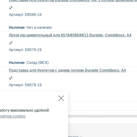
Подставка для буклетов Durable Combiboxx, А4, 5 лотков, возможно
Артикул: D8586-19
Наличие
: Нет в наличии
Лоток расширительный для 8578/8586/8613 Durable, Combiboxx, A4
Артикул: D8579-19
Наличие
: Склад (МСК)
Подставка для буклетов с одним лотком Durable Combiboxx, А4
Артикул: D8578-19
Наличие
: Нет в наличии
аботу максимально удобной.
файлов cookies
.
НА ГРУПП"
щены.