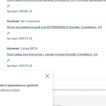
Подставка для буклетов Durable Combiboxx, А4, 5 лотков, возможно
Артикул: D8586-19
Наличие
: Нет в наличии
Лоток расширительный для 8578/8586/8613 Durable, Combiboxx, A4
Артикул: D8579-19
Наличие
: Склад (МСК)
Подставка для буклетов с одним лотком Durable Combiboxx, А4
Артикул: D8578-19
Наличие
: Нет в наличии
аботу максимально удобной.
файлов cookies
.
НА ГРУПП"
щены.