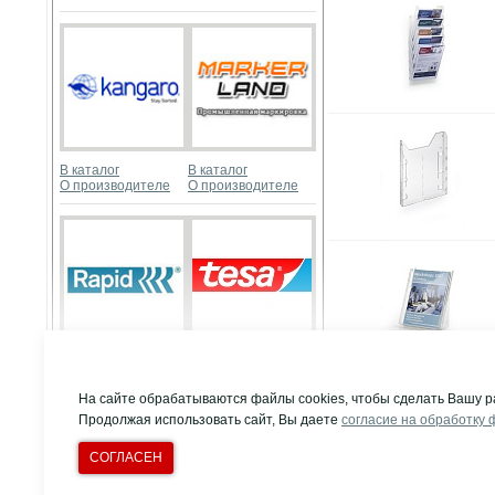
В каталог
В каталог
О производителе
О производителе
В каталог
В каталог
О производителе
О производителе
Развернуть
На сайте обрабатываются файлы cookies, чтобы сделать Вашу р
Продолжая использовать сайт, Вы даете
согласие на обработку 
СОГЛАСЕН
© Компания "Д
Все права защи