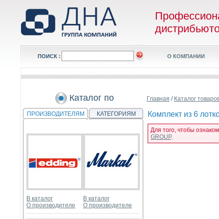
Профессион
дистрибьют
ПОИСК :
О КОМПАНИИ
Каталог по
Главная
/
Каталог товаро
Комплект из 6 лотко
ПРОИЗВОДИТЕЛЯМ
КАТЕГОРИЯМ
Для того, чтобы ознаком
GROUP
.
В каталог
В каталог
О производителе
О производителе