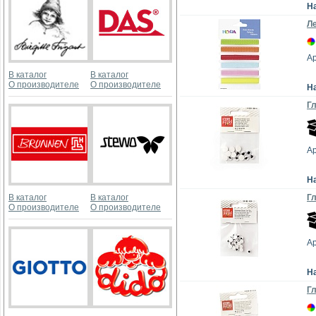
Н
Ле
А
В каталог
В каталог
О производителе
О производителе
Н
Гл
А
Н
В каталог
В каталог
Гл
О производителе
О производителе
А
Н
Гл