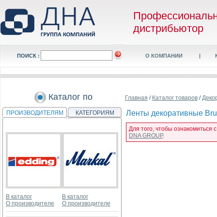
Профессиональ
дистрибьютор
ПОИСК :
О КОМПАНИИ
|
Каталог по
Главная
/
Каталог товаров
/
Деко
Ленты декоративные Brunn
ПРОИЗВОДИТЕЛЯМ
КАТЕГОРИЯМ
Для того, чтобы ознакомиться с
DNA GROUP
.
В каталог
В каталог
О производителе
О производителе