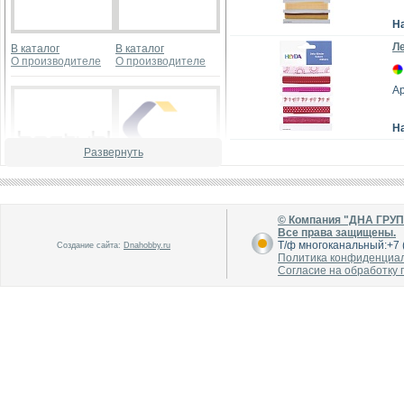
Н
Ле
В каталог
В каталог
О производителе
О производителе
А
Н
Развернуть
В каталог
В каталог
О производителе
О производителе
© Компания "ДНА ГРУ
Все права защищены.
Т/ф многоканальный:+7 (
Создание сайта:
Dnahobby.ru
Политика конфиденциа
Согласие на обработку
В каталог
В каталог
О производителе
О производителе