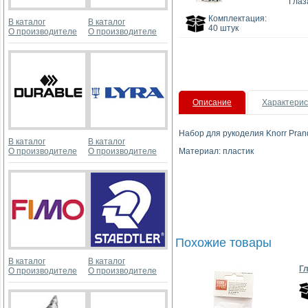
Глаз
Комплектация:
В каталог
В каталог
40 штук
О производителе
О производителе
Описание
Характерис
Набор для рукоделия Knorr Prand
В каталог
В каталог
О производителе
О производителе
Материал: пластик
Похожие товары
В каталог
В каталог
Гл
О производителе
О производителе