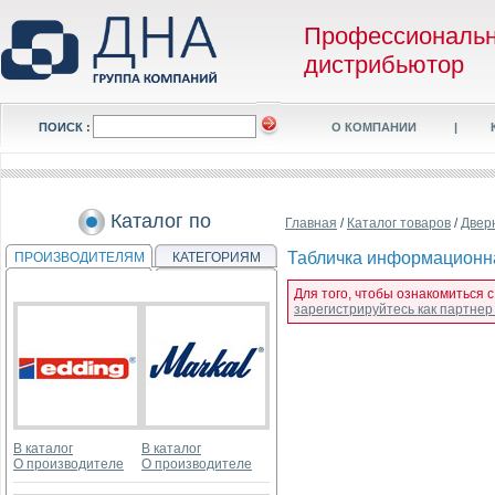
Профессиональ
дистрибьютор
ПОИСК :
О КОМПАНИИ
|
Каталог по
Главная
/
Каталог товаров
/
Двер
Табличка информационная
ПРОИЗВОДИТЕЛЯМ
КАТЕГОРИЯМ
Для того, чтобы ознакомиться с
зарегистрируйтесь как партне
В каталог
В каталог
О производителе
О производителе