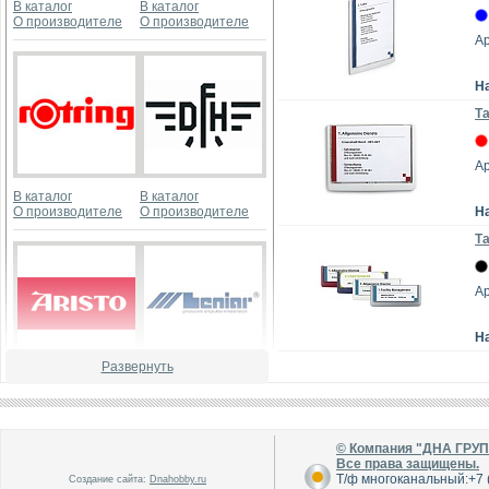
В каталог
В каталог
О производителе
О производителе
Ар
Н
Та
Ар
В каталог
В каталог
О производителе
О производителе
Н
Та
Ар
Н
Развернуть
В каталог
В каталог
О производителе
О производителе
© Компания "ДНА ГРУ
Все права защищены.
Т/ф многоканальный:+7 (
Создание сайта:
Dnahobby.ru