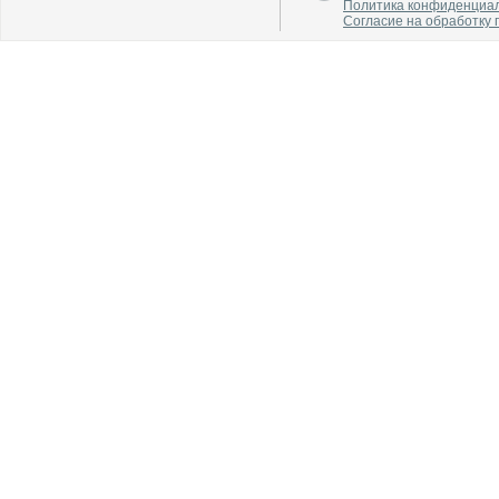
Политика конфиденциа
Согласие на обработку
В каталог
В каталог
О производителе
О производителе
В каталог
В каталог
О производителе
О производителе
В каталог
В каталог
О производителе
О производителе