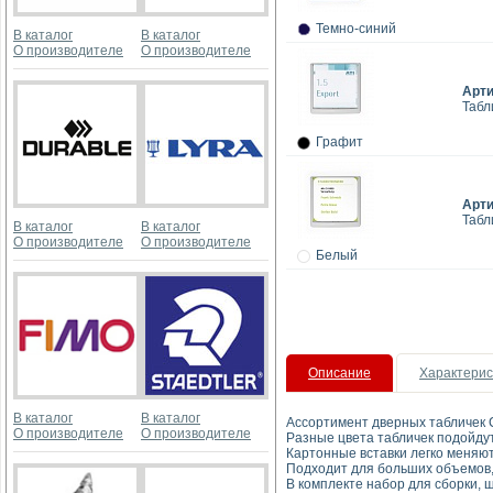
Темно-синий
В каталог
В каталог
О производителе
О производителе
Арт
Табл
Графит
Арт
Табл
В каталог
В каталог
О производителе
О производителе
Белый
Описание
Характерис
В каталог
В каталог
Ассортимент дверных табличек 
О производителе
О производителе
Разные цвета табличек подойду
Картонные вставки легко меняю
Подходит для больших объемов, 
В комплекте набор для сборки, 