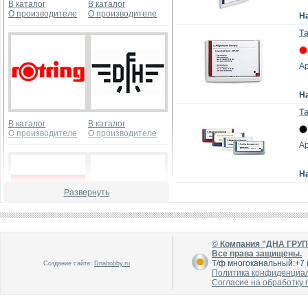
В каталог
В каталог
О производителе
О производителе
Н
Та
Ар
Н
Та
В каталог
В каталог
О производителе
О производителе
Ар
Н
Развернуть
В каталог
В каталог
© Компания "ДНА ГРУ
О производителе
О производителе
Все права защищены.
Т/ф многоканальный:+7 (
Создание сайта:
Dnahobby.ru
Политика конфиденциа
Согласие на обработку