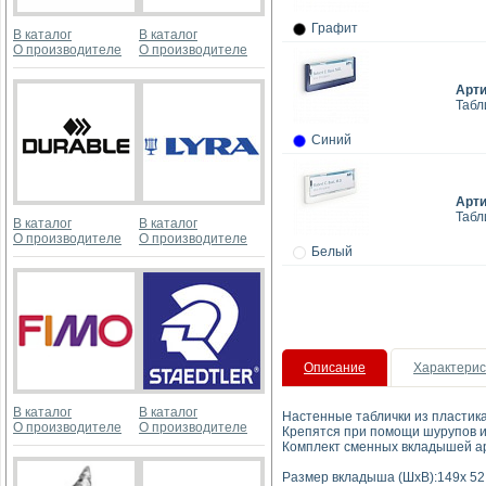
Графит
В каталог
В каталог
О производителе
О производителе
Арт
Табл
Синий
Арт
Табл
В каталог
В каталог
О производителе
О производителе
Белый
Описание
Характерис
В каталог
В каталог
Настенные таблички из пластик
О производителе
О производителе
Крепятся при помощи шурупов и
Комплект сменных вкладышей ар
Размер вкладыша (ШхВ):149х 52