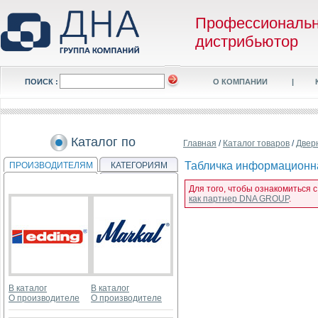
Профессиональ
дистрибьютор
ПОИСК :
О КОМПАНИИ
|
Каталог по
Главная
/
Каталог товаров
/
Двер
Табличка информационная
ПРОИЗВОДИТЕЛЯМ
КАТЕГОРИЯМ
Для того, чтобы ознакомиться с
как партнер DNA GROUP
.
В каталог
В каталог
О производителе
О производителе