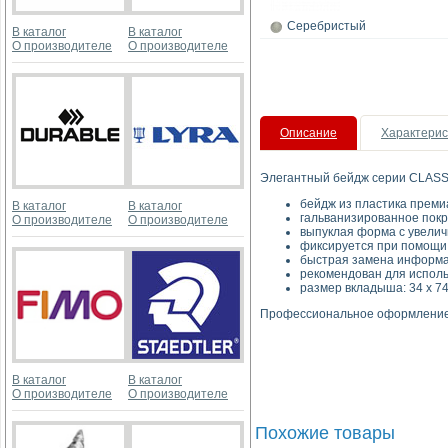
Серебристый
В каталог
В каталог
О производителе
О производителе
Описание
Характерис
Элегантный бейдж серии CLASSI
бейдж из пластика преми
В каталог
В каталог
гальванизированное покр
О производителе
О производителе
выпуклая форма с увели
фиксируется при помощи 
быстрая замена информа
рекомендован для исполь
размер вкладыша: 34 х 74
Профессиональное оформление 
В каталог
В каталог
О производителе
О производителе
Похожие товары