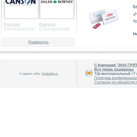
Бе
Ар
В каталог
В каталог
О производителе
О производителе
Н
Развернуть
© Компания "ДНА ГРУ
Все права защищены.
Т/ф многоканальный:+7 (
Создание сайта:
Dnahobby.ru
В каталог
В каталог
Политика конфиденциа
О производителе
О производителе
Согласие на обработку
В каталог
В каталог
О производителе
О производителе