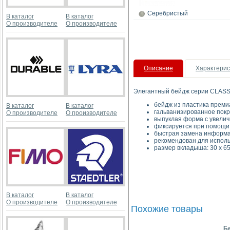
Серебристый
В каталог
В каталог
О производителе
О производителе
Описание
Характерис
Элегантный бейдж серии CLASSI
бейдж из пластика преми
В каталог
В каталог
гальванизированное покр
О производителе
О производителе
выпуклая форма с увели
фиксируется при помощи 
быстрая замена информа
рекомендован для исполь
размер вкладыша: 30 х 65
В каталог
В каталог
О производителе
О производителе
Похожие товары
Б