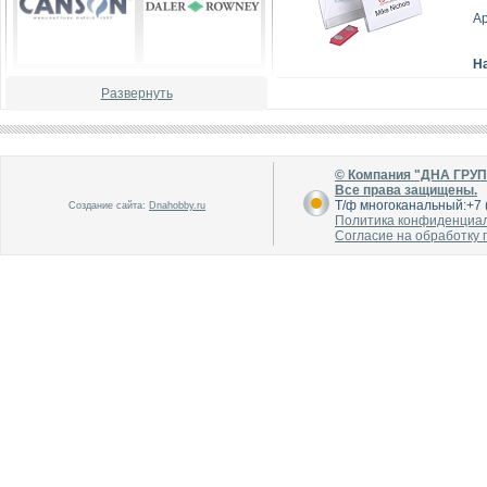
Ар
Н
В каталог
В каталог
Развернуть
О производителе
О производителе
© Компания "ДНА ГРУ
Все права защищены.
Т/ф многоканальный:+7 (
Создание сайта:
Dnahobby.ru
Политика конфиденциа
Согласие на обработку
В каталог
В каталог
О производителе
О производителе
В каталог
В каталог
О производителе
О производителе