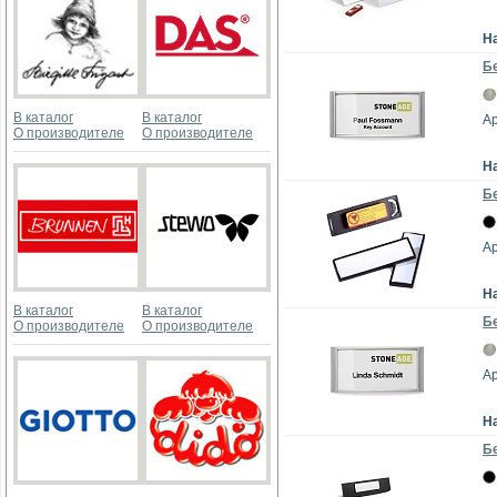
Н
Бе
В каталог
В каталог
Ар
О производителе
О производителе
Н
Бе
Ар
Н
В каталог
В каталог
Бе
О производителе
О производителе
Ар
Н
Бе