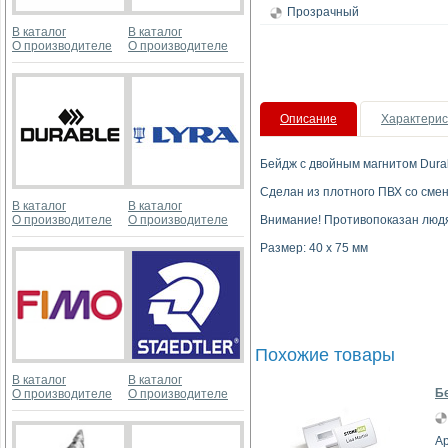
Прозрачный
В каталог
В каталог
О производителе
О производителе
Описание
Характерис
Бейдж с двойным магнитом Durab
Сделан из плотного ПВХ со сме
В каталог
В каталог
О производителе
О производителе
Внимание! Противопоказан людя
Размер: 40 х 75 мм
Похожие товары
В каталог
В каталог
Б
О производителе
О производителе
Ар