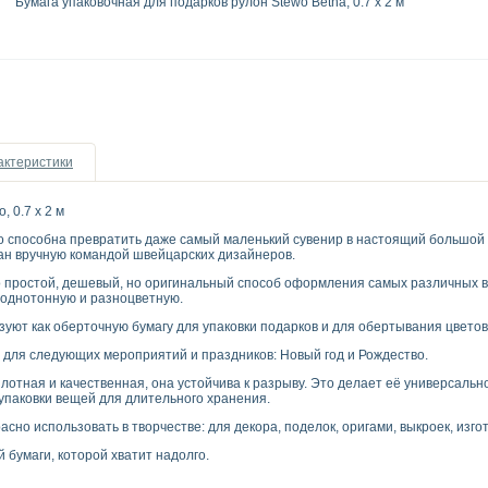
Бумага упаковочная для подарков рулон Stewo Betha, 0.7 x 2 м
актеристики
, 0.7 x 2 м
o способна превратить даже самый маленький сувенир в настоящий большой 
ан вручную командой швейцарских дизайнеров.
о простой, дешевый, но оригинальный способ оформления самых различных в
 однотонную и разноцветную.
зуют как оберточную бумагу для упаковки подарков и для обертывания цветов
для следующих мероприятий и праздников: Новый год и Рождество.
плотная и качественная, она устойчива к разрыву. Это делает её универсаль
упаковки вещей для длительного хранения.
асно использовать в творчестве: для декора, поделок, оригами, выкроек, изг
 бумаги, которой хватит надолго.