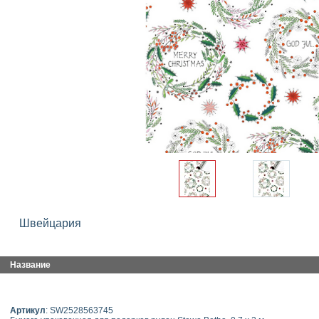
Швейцария
Название
Артикул
: SW2528563745