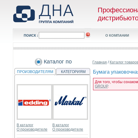
Профессион
дистрибьют
ПОИСК :
О КОМПАНИИ
Каталог по
Главная
/
Каталог товаро
Бумага упаковочная
ПРОИЗВОДИТЕЛЯМ
КАТЕГОРИЯМ
Для того, чтобы ознаком
GROUP
.
В каталог
В каталог
О производителе
О производителе