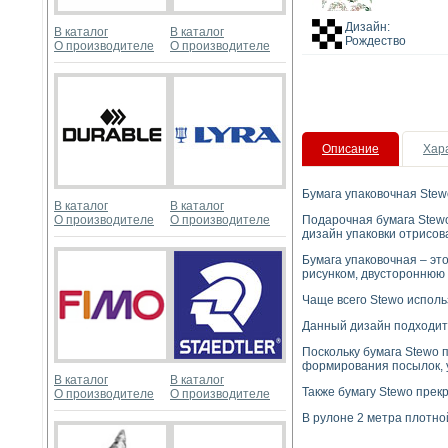
Дизайн:
В каталог
В каталог
Рождество
О производителе
О производителе
Описание
Хар
Бумага упаковочная Stewo
В каталог
В каталог
О производителе
О производителе
Подарочная бумага Stew
дизайн упаковки отрисов
Бумага упаковочная – эт
рисунком, двустороннюю
Чаще всего Stewo исполь
Данный дизайн подходит 
Поскольку бумага Stewo 
формирования посылок, 
В каталог
В каталог
Также бумагу Stewo прекр
О производителе
О производителе
В рулоне 2 метра плотной