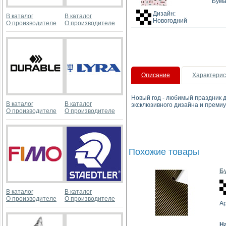
Бума
Дизайн:
В каталог
В каталог
Новогодний
О производителе
О производителе
Описание
Характерис
Новый год - любимый праздник д
В каталог
В каталог
эксклюзивного дизайна и премиу
О производителе
О производителе
Похожие товары
Бу
В каталог
В каталог
О производителе
О производителе
А
Н