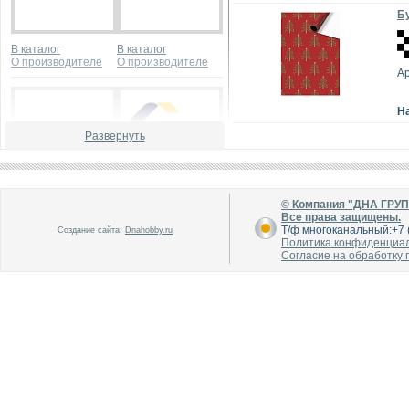
Бу
В каталог
В каталог
О производителе
О производителе
А
Н
Развернуть
© Компания "ДНА ГРУ
В каталог
В каталог
Все права защищены.
О производителе
О производителе
Т/ф многоканальный:+7 (
Создание сайта:
Dnahobby.ru
Политика конфиденциа
Согласие на обработку
В каталог
В каталог
О производителе
О производителе