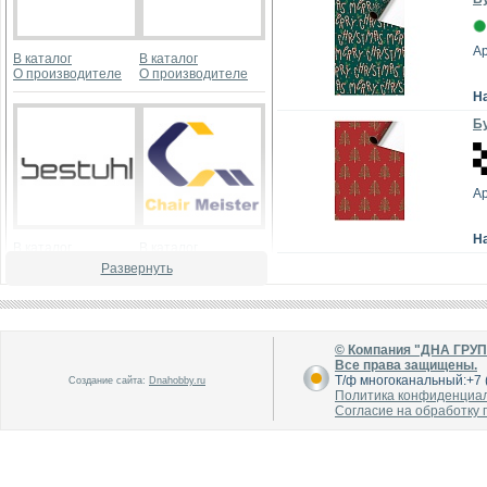
А
В каталог
В каталог
О производителе
О производителе
Н
Бу
А
Н
В каталог
В каталог
О производителе
О производителе
Развернуть
© Компания "ДНА ГРУ
Все права защищены.
Т/ф многоканальный:+7 (
Создание сайта:
Dnahobby.ru
Политика конфиденциа
Согласие на обработку
В каталог
В каталог
О производителе
О производителе