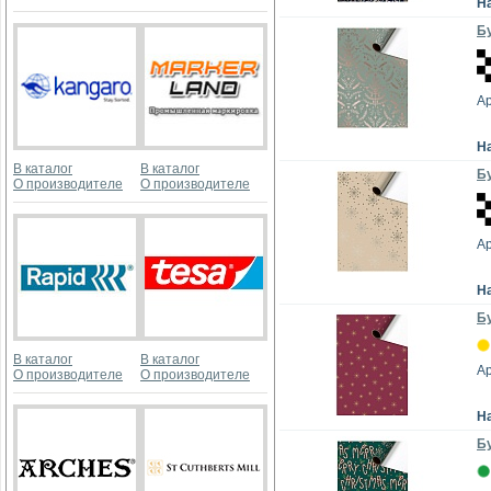
Н
Бу
А
Н
В каталог
В каталог
Бу
О производителе
О производителе
А
Н
Бу
В каталог
В каталог
А
О производителе
О производителе
Н
Бу