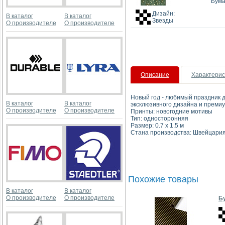
Бума
Дизайн:
В каталог
В каталог
Звезды
О производителе
О производителе
Описание
Характерис
Новый год - любимый праздник д
В каталог
В каталог
эксклюзивного дизайна и премиу
О производителе
О производителе
Принты: новогодние мотивы
Тип: односторонняя
Размер: 0.7
Стана производства: Швейцари
Похожие товары
В каталог
В каталог
О производителе
О производителе
Бу