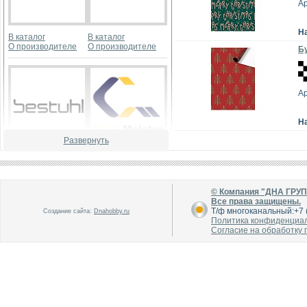
А
Н
В каталог
В каталог
О производителе
О производителе
Бу
А
Н
Развернуть
В каталог
В каталог
О производителе
О производителе
© Компания "ДНА ГРУ
Все права защищены.
Т/ф многоканальный:+7 (
Создание сайта:
Dnahobby.ru
Политика конфиденциа
Согласие на обработку
В каталог
В каталог
О производителе
О производителе