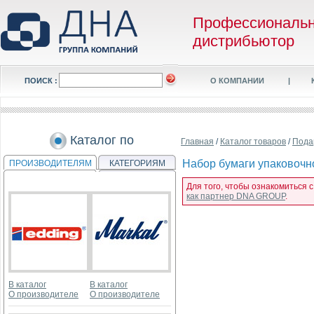
Профессиональ
дистрибьютор
ПОИСК :
О КОМПАНИИ
|
Каталог по
Главная
/
Каталог товаров
/
Пода
Набор бумаги упаковочной
ПРОИЗВОДИТЕЛЯМ
КАТЕГОРИЯМ
Для того, чтобы ознакомиться с
как партнер DNA GROUP
.
В каталог
В каталог
О производителе
О производителе