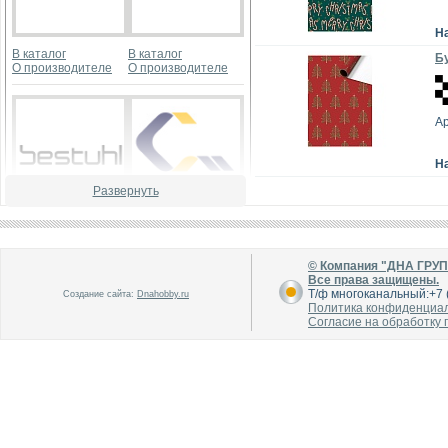
Н
В каталог
В каталог
Бу
О производителе
О производителе
А
Н
Развернуть
В каталог
В каталог
О производителе
О производителе
© Компания "ДНА ГРУ
Все права защищены.
Т/ф многоканальный:+7 (
Создание сайта:
Dnahobby.ru
Политика конфиденциа
Согласие на обработку
В каталог
В каталог
О производителе
О производителе