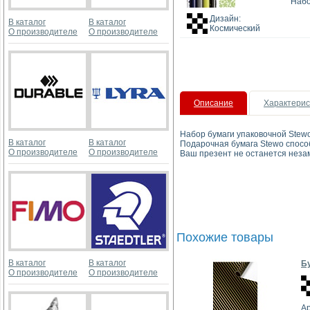
Набо
Дизайн:
В каталог
В каталог
Космический
О производителе
О производителе
Описание
Характерис
Набор бумаги упаковочной Stewo 
В каталог
В каталог
Подарочная бумага Stewo спосо
О производителе
О производителе
Ваш презент не останется неза
Похожие товары
В каталог
В каталог
Бу
О производителе
О производителе
А