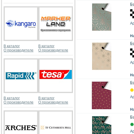
Бу
А
Н
Бу
В каталог
В каталог
О производителе
О производителе
А
Н
Бу
А
В каталог
В каталог
О производителе
О производителе
Н
Бу
А