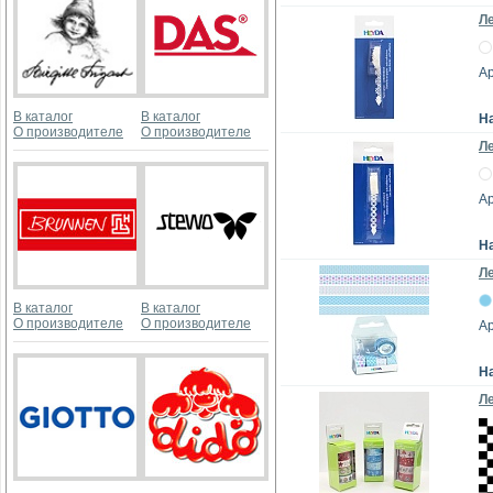
Ле
А
В каталог
В каталог
Н
О производителе
О производителе
Ле
А
Н
Л
В каталог
В каталог
О производителе
О производителе
Ар
Н
Л