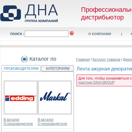
Профессиональ
дистрибьютор
ПОИСК :
О КОМПАНИИ
|
Каталог по
Главная
/
Каталог товаров
/
Деко
Лента ажурная декорати
ПРОИЗВОДИТЕЛЯМ
КАТЕГОРИЯМ
Для того, чтобы ознакомиться 
партнер DNA GROUP
.
В каталог
В каталог
О производителе
О производителе