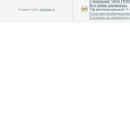
© Компания "ДНА ГРУ
Все права защищены.
Т/ф многоканальный:+7 (
Создание сайта:
Dnahobby.ru
Политика конфиденциа
Согласие на обработку
В каталог
В каталог
О производителе
О производителе
В каталог
В каталог
О производителе
О производителе
В каталог
В каталог
О производителе
О производителе