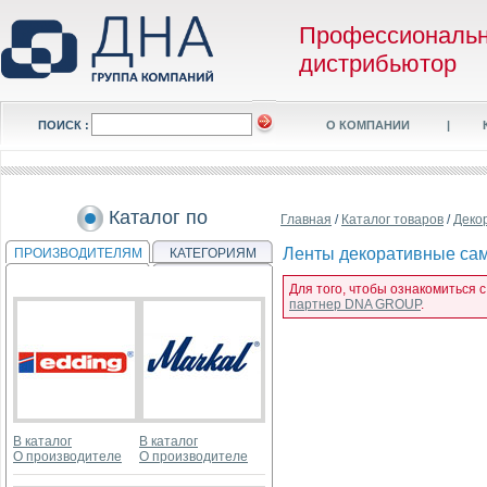
Профессиональ
дистрибьютор
ПОИСК :
О КОМПАНИИ
|
Каталог по
Главная
/
Каталог товаров
/
Деко
Ленты декоративные сам
ПРОИЗВОДИТЕЛЯМ
КАТЕГОРИЯМ
Для того, чтобы ознакомиться 
партнер DNA GROUP
.
В каталог
В каталог
О производителе
О производителе