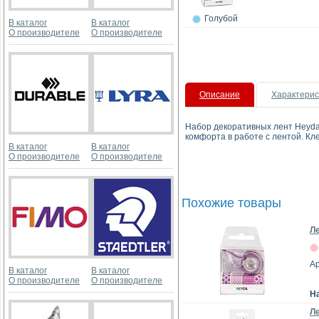
Голубой
В каталог
В каталог
О производителе
О производителе
Описание
Характерис
Набор декоративных лент Heyda.
комфорта в работе с лентой. Кл
В каталог
В каталог
О производителе
О производителе
Похожие товары
Ле
А
В каталог
В каталог
О производителе
О производителе
Н
Ле