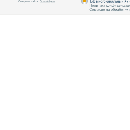
Т/ф многоканальный:+7 (
Создание сайта:
Dnahobby.ru
Политика конфиденциа
Согласие на обработку
В каталог
В каталог
О производителе
О производителе
В каталог
В каталог
О производителе
О производителе
В каталог
В каталог
О производителе
О производителе