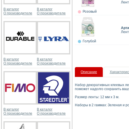
Лент
В каталог
В каталог
Розовый
О производителе
О производителе
Арт
Лент
Голубой
В каталог
В каталог
О производителе
О производителе
Описание
Характерис
Набор декоративных клеевых лен
поможет надолго сохранить вашу
Размер ленты: 12 мм x 3 м.
Наборы в 2 гаммах: Зеленая и р
В каталог
В каталог
О производителе
О производителе