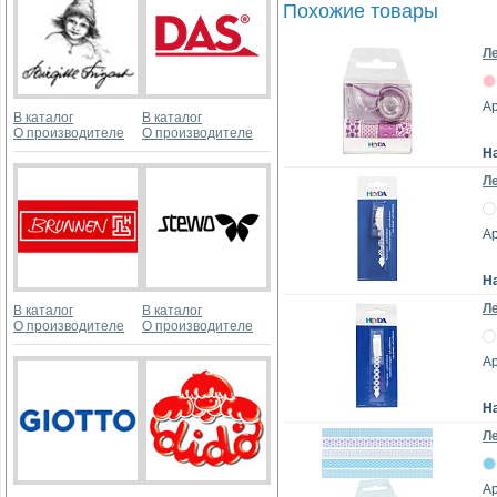
Похожие товары
Ле
А
В каталог
В каталог
О производителе
О производителе
Н
Ле
А
Н
Ле
В каталог
В каталог
О производителе
О производителе
А
Н
Л
Ар