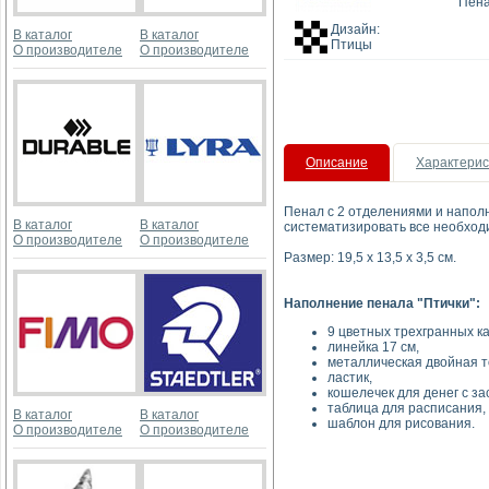
Пена
Дизайн:
В каталог
В каталог
Птицы
О производителе
О производителе
Описание
Характерис
Пенал с 2 отделениями и наполн
В каталог
В каталог
систематизировать все необход
О производителе
О производителе
Размер: 19,5 х 13,5 х 3,5 см.
Наполнение пенала "Птички":
9 цветных трехгранных к
линейка 17 см,
металлическая двойная т
ластик,
кошелечек для денег с за
таблица для расписания,
В каталог
В каталог
шаблон для рисования.
О производителе
О производителе