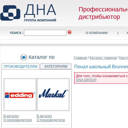
Профессиональ
дистрибьютор
ПОИСК :
О КОМПАНИИ
|
Каталог по
Главная
/
Каталог товаров
/
Наст
Пенал школьный Brunnen B
ПРОИЗВОДИТЕЛЯМ
КАТЕГОРИЯМ
Для того, чтобы ознакомиться с
DNA GROUP
.
В каталог
В каталог
О производителе
О производителе