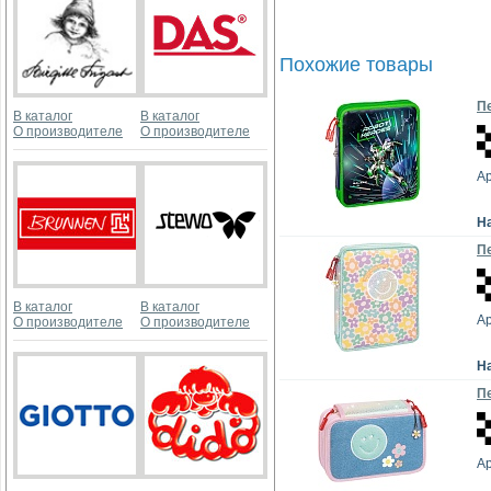
Похожие товары
Пе
В каталог
В каталог
О производителе
О производителе
Ар
Н
Пе
В каталог
В каталог
Ар
О производителе
О производителе
Н
Пе
Ар