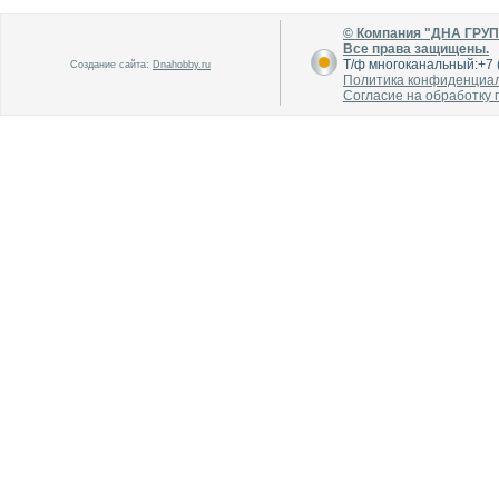
© Компания "ДНА ГРУ
Все права защищены.
Т/ф многоканальный:+7 (
Создание сайта:
Dnahobby.ru
Политика конфиденциа
Согласие на обработку
В каталог
В каталог
О производителе
О производителе
В каталог
В каталог
О производителе
О производителе