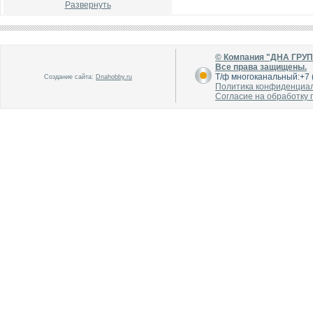
Развернуть
© Компания "ДНА ГРУ
Все права защищены.
Т/ф многоканальный:+7 (
Создание сайта:
Dnahobby.ru
Политика конфиденциа
В каталог
В каталог
Согласие на обработку
О производителе
О производителе
В каталог
В каталог
О производителе
О производителе