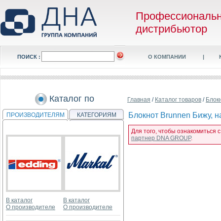
Профессиональ
дистрибьютор
ПОИСК :
О КОМПАНИИ
|
Каталог по
Главная
/
Каталог товаров
/
Блок
Блокнот Brunnen Бижу, на 
ПРОИЗВОДИТЕЛЯМ
КАТЕГОРИЯМ
Для того, чтобы ознакомиться с 
партнер DNA GROUP
.
В каталог
В каталог
О производителе
О производителе