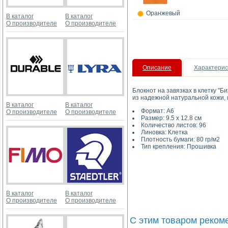
Оранжевый
В каталог
В каталог
О производителе
О производителе
Описание
Характерис
Блокнот на завязках в клетку "Б
из надежной натуральной кожи, и
В каталог
В каталог
Формат: А6
О производителе
О производителе
Размер: 9.5 х 12.8 см
Количество листов: 96
Линовка: Клетка
Плотность бумаги: 80 гр/м2
Тип крепления: Прошивка
В каталог
В каталог
О производителе
О производителе
С этим товаром реком