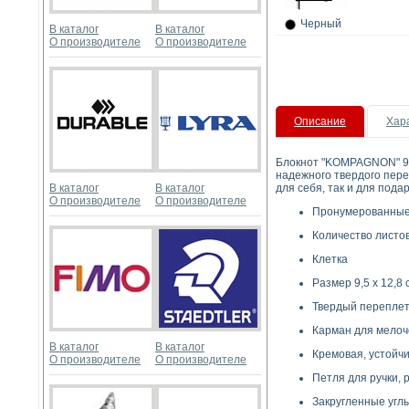
Черный
В каталог
В каталог
О производителе
О производителе
Описание
Хар
Блокнот "KOMPAGNON" 96 
надежного твердого пере
В каталог
В каталог
для себя, так и для пода
О производителе
О производителе
Пронумерованные
Количество листов
Клетка
Размер 9,5 х 12,8 
Твердый перепле
Карман для мелоч
В каталог
В каталог
Кремовая, устойчив
О производителе
О производителе
Петля для ручки, 
Закругленные угл