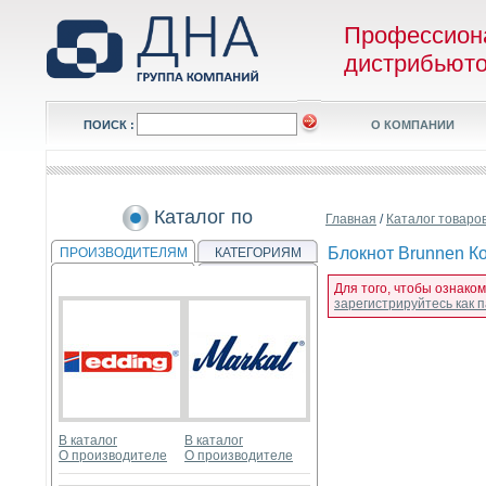
Профессион
дистрибьют
ПОИСК :
О КОМПАНИИ
Каталог по
Главная
/
Каталог товаро
Блокнот Brunnen Ком
ПРОИЗВОДИТЕЛЯМ
КАТЕГОРИЯМ
Для того, чтобы ознаком
зарегистрируйтесь как
В каталог
В каталог
О производителе
О производителе