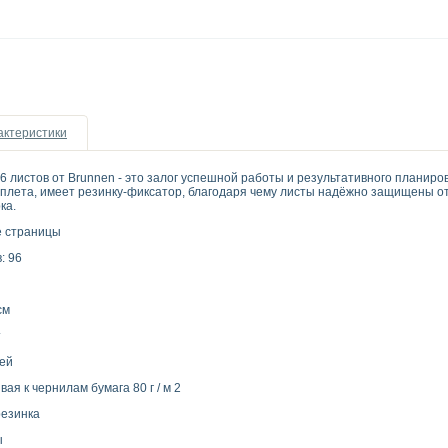
актеристики
листов от Brunnen - это залог успешной работы и результативного планиров
плета, имеет резинку-фиксатор, благодаря чему листы надёжно защищены от
рка.
 страницы
: 96
см
т
ей
ая к чернилам бумага 80 г / м 2
резинка
ы