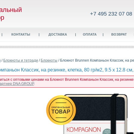
альный
+7 495 232 07 08
ор
|
КОНТАКТЫ
|
ДОСТАВКА
|
ОПЛАТА
|
ВОЗВРАТ
в
/
Блокноты и тетради
/
Блокноты
/ Блокнот Brunnen Компаньон Классик, на рези
паньон Классик, на резинке, клетка, 80 гр/м2, 9.5 х 12.8 см
иться с оптовыми ценами на Блокнот Brunnen Компаньон Классик, на резинке, кл
 партнер DNA GROUP
.