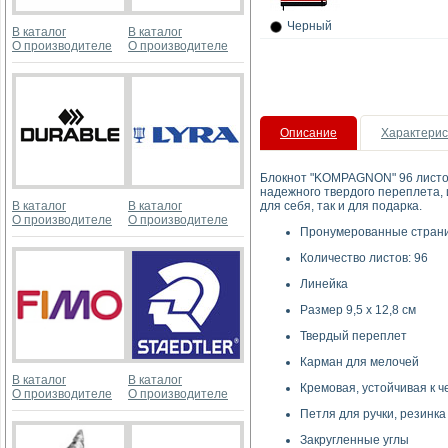
Черный
В каталог
В каталог
О производителе
О производителе
Описание
Характерис
Блокнот "KOMPAGNON" 96 листов 
надежного твердого переплета, 
В каталог
В каталог
для себя, так и для подарка.
О производителе
О производителе
Пронумерованные стран
Количество листов: 96
Линейка
Размер 9,5 х 12,8 см
Твердый переплет
Карман для мелочей
В каталог
В каталог
Кремовая, устойчивая к че
О производителе
О производителе
Петля для ручки, резинка
Закругленные углы