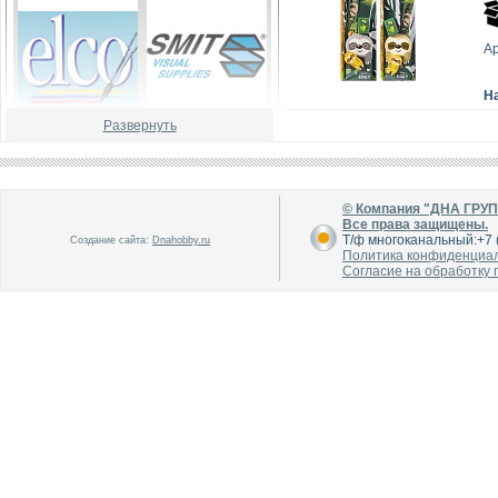
А
Н
Развернуть
В каталог
В каталог
О производителе
О производителе
© Компания "ДНА ГРУ
Все права защищены.
Т/ф многоканальный:+7 (
Создание сайта:
Dnahobby.ru
Политика конфиденциа
Согласие на обработку
В каталог
В каталог
О производителе
О производителе