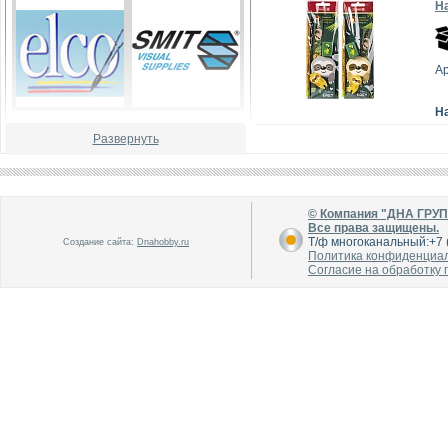
На
А
Н
В каталог
В каталог
Развернуть
О производителе
О производителе
© Компания "ДНА ГРУ
Все права защищены.
Т/ф многоканальный:+7 (
Создание сайта:
Dnahobby.ru
Политика конфиденциа
Согласие на обработку
В каталог
В каталог
О производителе
О производителе