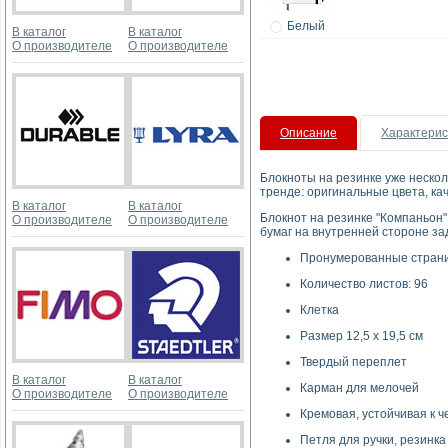
Белый
В каталог
В каталог
О производителе
О производителе
Описание
Характерис
Блокноты на резинке уже нескол
тренде: оригинальные цвета, ка
В каталог
В каталог
Блокнот на резинке "Компаньон"
О производителе
О производителе
бумаг на внутренней стороне за
Пронумерованные стран
Количество листов: 96
Клетка
Размер 12,5 x 19,5 см
Твердый переплет
В каталог
В каталог
Карман для мелочей
О производителе
О производителе
Кремовая, устойчивая к че
Петля для ручки, резинка