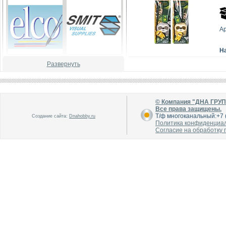
А
Н
Развернуть
В каталог
В каталог
О производителе
О производителе
© Компания "ДНА ГРУ
Все права защищены.
Т/ф многоканальный:+7 (
Создание сайта:
Dnahobby.ru
Политика конфиденциа
Согласие на обработку
В каталог
В каталог
О производителе
О производителе