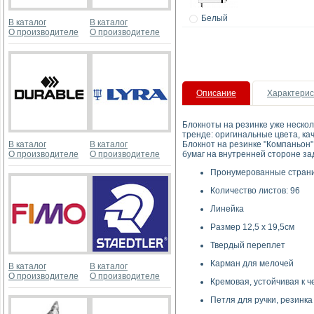
Белый
В каталог
В каталог
О производителе
О производителе
Описание
Характерис
Блокноты на резинке уже нескол
тренде: оригинальные цвета, ка
В каталог
В каталог
Блокнот на резинке "Компаньон"
О производителе
О производителе
бумаг на внутренней стороне за
Пронумерованные стран
Количество листов: 96
Линейка
Размер 12,5 x 19,5см
Твердый переплет
Карман для мелочей
В каталог
В каталог
О производителе
О производителе
Кремовая, устойчивая к че
Петля для ручки, резинка