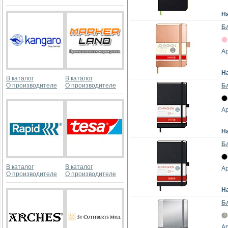
Н
Бл
Ар
Н
В каталог
В каталог
О производителе
О производителе
Бл
Ар
Н
Бл
В каталог
В каталог
Ар
О производителе
О производителе
Н
Бл
Ар