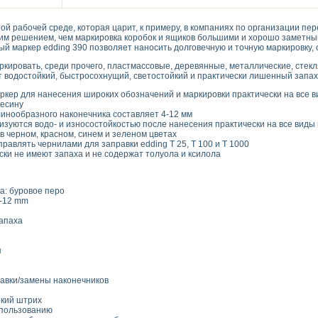
ой рабочей среде, которая царит, к примеру, в компаниях по организации п
чшим решением, чем маркировка коробок и ящиков большими и хорошо заметн
й маркер edding 390 позволяет наносить долговечную и точную маркировку, 
кировать, среди прочего, пластмассовые, деревянные, металлические, стекл
т водостойкий, быстросохнущий, светостойкий и практически лишенный запах
ер для нанесения широких обозначений и маркировки практически на все вид
весину
инообразного наконечника составляет 4-12 мм
изуются водо- и износостойкостью после нанесения практически на все виды
в черном, красном, синем и зеленом цветах
равлять чернилами для заправки edding T 25, T 100 и T 1000
ки не имеют запаха и не содержат толуола и ксилола
а: буровое перо
4-12 mm
запаха
я
авки/замены наконечников
кий штрих
спользованию