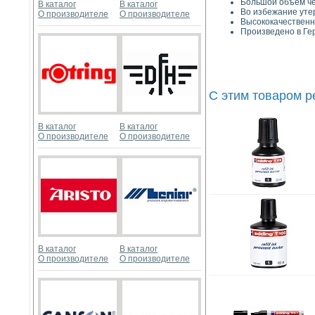
Большой объем ч
В каталог
В каталог
Во избежание утер
О производителе
О производителе
Высококачествен
Произведено в Ге
С этим товаром 
В каталог
В каталог
О производителе
О производителе
В каталог
В каталог
О производителе
О производителе