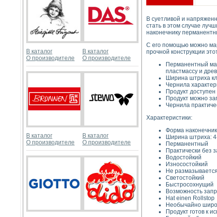
В суетливой и напряженн
стать в этом случае лу
наконечнику перманентны
С его помощью можно мар
В каталог
В каталог
прочной конструкции это
О производителе
О производителе
Перманентный марк
пластмассу и дре
Ширина штриха кл
Чернила характер
Продукт доступен 
Продукт можно зап
Чернила практичес
Характеристики:
Форма наконечник
В каталог
В каталог
Ширина штриха: 
О производителе
О производителе
Перманентный
Практически без 
Водостойкий
Износостойкий
Не размазываетс
Светостойкий
Быстросохнущий
Возможность запр
Hat einen Rollstop
Необычайно широ
Продукт готов к и