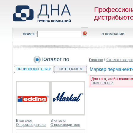
Профессион
дистрибьют
ПОИСК :
О КОМПАНИИ
Каталог по
Главная
/
Каталог товаро
Маркер перманентн
ПРОИЗВОДИТЕЛЯМ
КАТЕГОРИЯМ
Для того, чтобы ознако
DNA GROUP
.
В каталог
В каталог
О производителе
О производителе