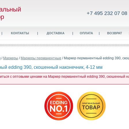
альный
+7 495 232 07 08
ор
|
КОНТАКТЫ
|
ДОСТАВКА
|
ОПЛАТА
|
ВОЗВРАТ
в
/
Маркеры
/
Маркеры перманентные
/ Маркер перманентный edding 390, ско
ый edding 390, скошенный наконечник, 4-12 мм
миться с оптовыми ценами на Маркер перманентный edding 390, скошенный нак