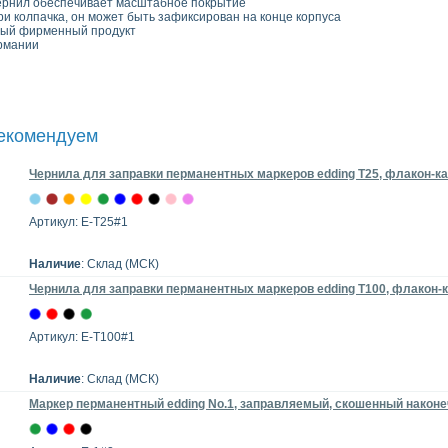
ернил обеспечивает масштабное покрытие
и колпачка, он может быть зафиксирован на конце корпуса
ный фирменный продукт
рмании
рекомендуем
Чернила для заправки перманентных маркеров edding T25, флакон-ка
Артикул: E-T25#1
Наличие
: Склад (МСК)
Чернила для заправки перманентных маркеров edding T100, флакон-к
Артикул: E-T100#1
Наличие
: Склад (МСК)
Маркер перманентный edding No.1, заправляемый, скошенный наконе