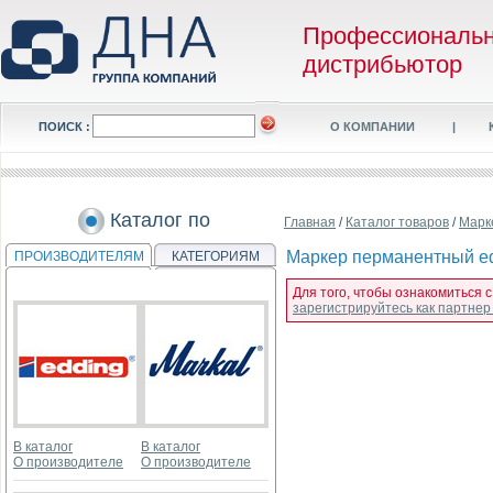
Профессиональ
дистрибьютор
ПОИСК :
О КОМПАНИИ
|
Каталог по
Главная
/
Каталог товаров
/
Марк
Маркер перманентный edd
ПРОИЗВОДИТЕЛЯМ
КАТЕГОРИЯМ
Для того, чтобы ознакомиться 
зарегистрируйтесь как партне
В каталог
В каталог
О производителе
О производителе