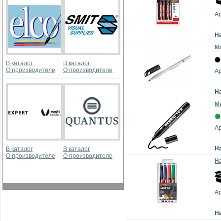
Ар
Н
М
В каталог
В каталог
О производителе
О производителе
А
Н
Ма
Ар
Н
В каталог
В каталог
О производителе
О производителе
На
А
Н