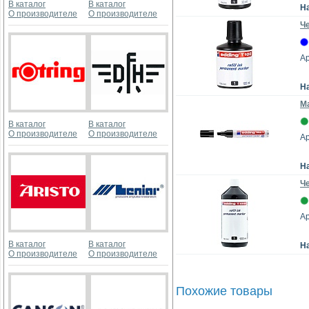
В каталог
В каталог
Н
О производителе
О производителе
Ч
Ар
Н
М
В каталог
В каталог
О производителе
О производителе
Ар
Н
Ч
Ар
В каталог
В каталог
Н
О производителе
О производителе
Похожие товары