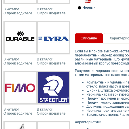
Черный
В каталог
В каталог
О производителе
О производителе
Описание
Характерис
Если вы в поиске высококачеств
перманентный маркер edding 55
В каталог
В каталог
различные материалы. Его круг
О производителе
О производителе
алюминиевый корпус превосходно
Разумеется, чернила этого марк
такие материалы, как пластмасса
Компактный и удобный пе
стекло, пластмассу и дре
Ширина штриха округлого
Чернила характеризуются
Продукт доступен в черно
Продукт можно заправлять
Доступны подходящие зап
В каталог
В каталог
Чернила практически не 
О производителе
О производителе
Высококачественный алю
Характеристики: