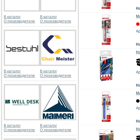
Н
Ма
В каталог
В каталог
О производителе
О производителе
Ар
Н
На
В каталог
В каталог
Ар
О производителе
О производителе
Н
М
Ар
Н
В каталог
В каталог
На
О производителе
О производителе