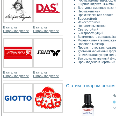
Форма наконечника: окру
Ширина штриха: 3-4 mm
Доступны сменные након
Перманентный
Практически без запаха
Водостойкий
Износостойкий
Не размазывается
В каталог
В каталог
Светостойкий
О производителе
О производителе
Быстросохнущий
Возможность заправки/з
Можно изменять положен
Hat einen Rollstop
Продукт готов к использ
Удобный карманный фор
Во избежание утери колп
Высококачественный фир
Произведено в Германии
В каталог
В каталог
О производителе
О производителе
С этим товаром реком
Ч
Ар