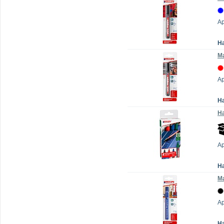
Ар
Н
Ма
Ар
Н
На
Ар
Н
М
Ар
Н