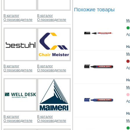
Похожие товары
В каталог
В каталог
О производителе
О производителе
Ма
Ар
Н
Ма
В каталог
В каталог
Ар
О производителе
О производителе
Н
Ма
Ар
Н
В каталог
В каталог
О производителе
О производителе
Ма