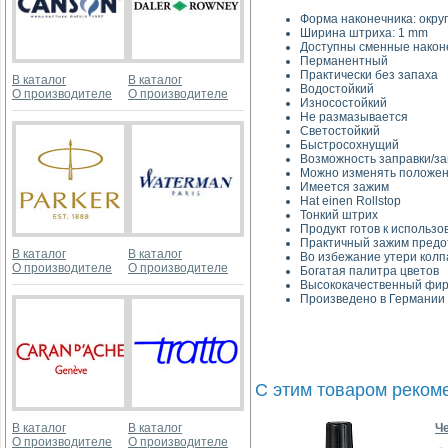
Форма наконечника: окру
Ширина штриха: 1 mm
Доступны сменные након
Перманентный
Практически без запаха
В каталог
В каталог
Водостойкий
О производителе
О производителе
Износостойкий
Не размазывается
Светостойкий
Быстросохнущий
Возможность заправки/з
Можно изменять положен
Имеется зажим
Hat einen Rollstop
Тонкий штрих
Продукт готов к использ
Практичный зажим предот
В каталог
В каталог
Во избежание утери колп
О производителе
О производителе
Богатая палитра цветов
Высококачественный фир
Произведено в Германии
С этим товаром реком
В каталог
В каталог
Ч
О производителе
О производителе