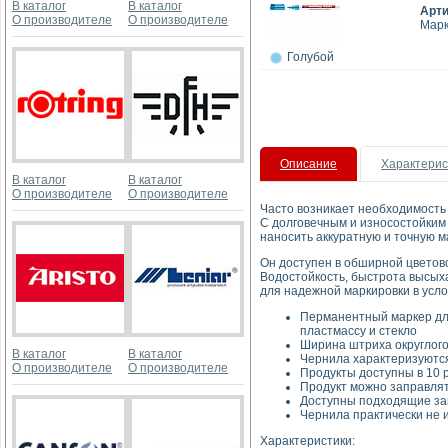
В каталог
В каталог
Арт
О производителе
О производителе
Марк
Голубой
Описание
Характерис
В каталог
В каталог
О производителе
О производителе
Часто возникает необходимость
С долговечным и износостойким
наносить аккуратную и точную м
Он доступен в обширной цветово
Водостойкость, быстрота высыха
для надежной маркировки в усло
Перманентный маркер для
пластмассу и стекло
Ширина штриха округлого
В каталог
В каталог
Чернила характеризуются
О производителе
О производителе
Продукты доступны в 10 
Продукт можно заправлять
Доступны подходящие зап
Чернила практически не 
Характеристики: