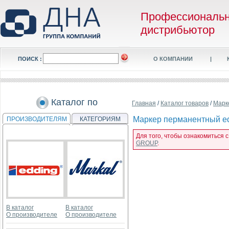
Профессиональ
дистрибьютор
ПОИСК :
О КОМПАНИИ
|
Каталог по
Главная
/
Каталог товаров
/
Марк
Маркер перманентный edd
ПРОИЗВОДИТЕЛЯМ
КАТЕГОРИЯМ
Для того, чтобы ознакомиться 
GROUP
.
В каталог
В каталог
О производителе
О производителе