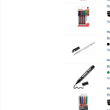
На
Ар
Н
М
А
Н
Ма
Ар
Н
На