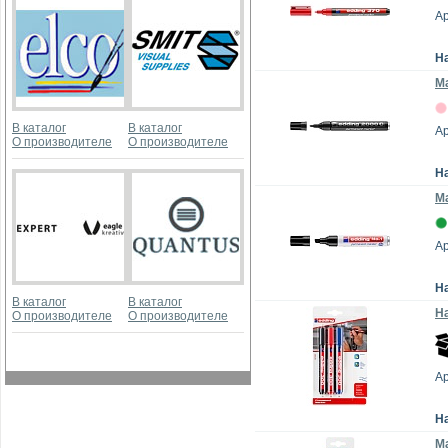
Ар
Н
Ма
В каталог
В каталог
Ар
О производителе
О производителе
Н
М
Ар
Н
В каталог
В каталог
На
О производителе
О производителе
Ар
Н
Ма