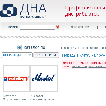
Профессиональ
дистрибьютор
ПОИСК :
О КОМПАНИИ
|
Каталог по
Главная
/
Каталог товаров
/
Блок
Тетрадь в клетку на пру
ПРОИЗВОДИТЕЛЯМ
КАТЕГОРИЯМ
Для того, чтобы ознакомиться 
заказ,
зарегистрируйтесь как 
В каталог
В каталог
О производителе
О производителе