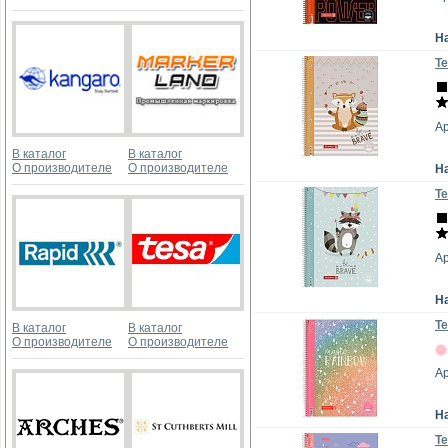
Н
Те
Ар
В каталог
В каталог
О производителе
О производителе
Н
Те
А
Н
Те
В каталог
В каталог
О производителе
О производителе
Ар
Н
Те