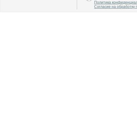
Политика конфиденциа
Согласие на обработку
В каталог
В каталог
О производителе
О производителе
В каталог
В каталог
О производителе
О производителе