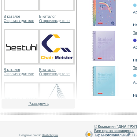
Ар
В каталог
В каталог
О производителе
О производителе
Н
Те
А
Н
Те
В каталог
В каталог
О производителе
О производителе
А
Н
Развернуть
В каталог
В каталог
© Компания "ДНА ГРУ
О производителе
О производителе
Все права защищены.
Т/ф многоканальный:+7 (
Создание сайта:
Dnahobby.ru