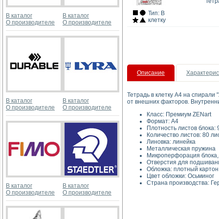
Тетр
Тип: В
В каталог
В каталог
клетку
О производителе
О производителе
Описание
Характерис
Тетрадь в клетку А4 на спирали
В каталог
В каталог
от внешних факторов. Внутренни
О производителе
О производителе
Класс: Пр
Форма
Плотность листов 
Количество листов: 80 ли
Линовка: 
Металлическая 
Микроперфорация б
Отверстия для подшиван
Обложка: п
Цвет обложки:
Страна производства: Г
В каталог
В каталог
О производителе
О производителе