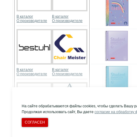
В каталог
В каталог
О производителе
О производителе
В каталог
В каталог
О производителе
О производителе
Развернуть
На сайте обрабатываются файлы cookies, чтобы сделать Вашу р
Продолжая использовать сайт, Вы даете
согласие на обработку 
СОГЛАСЕН
В каталог
В каталог
© Компания "Д
О производителе
О производителе
Все права защи
Т/ф многоканальн
Создание сайта:
Dnahobby.ru