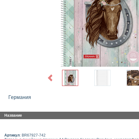
Previous
Германия
Название
Артикул
: BR67927-742