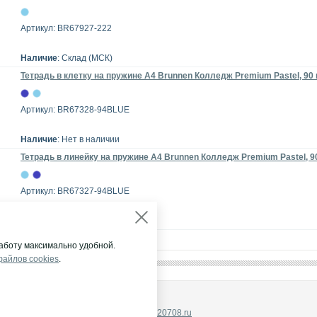
Артикул: BR67927-222
Наличие
: Склад (МСК)
Тетрадь в клетку на пружине А4 Brunnen Колледж Premium Pastel, 90 
Артикул: BR67328-94BLUE
Наличие
: Нет в наличии
Тетрадь в линейку на пружине А4 Brunnen Колледж Premium Pastel, 90
Артикул: BR67327-94BLUE
Наличие
: Склад (МСК)
аботу максимально удобной.
файлов cookies
.
НА ГРУПП"
щены.
ый:+7 (495) 232-07-08, E-mail:
info@2320708.ru