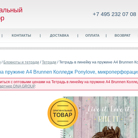
альный
+7 495 232 07 08
ор
|
КОНТАКТЫ
|
ДОСТАВКА
|
ОПЛАТА
|
ВОЗВРАТ
в
/
Блокноты и тетради
/
Тетради
/ Тетрадь в линейку на пружине А4 Brunnen К
на пружине А4 Brunnen Колледж Ponylove, микроперфорация,
иться с оптовыми ценами на Тетрадь в линейку на пружине А4 Brunnen Коллед
 партнер DNA GROUP
.