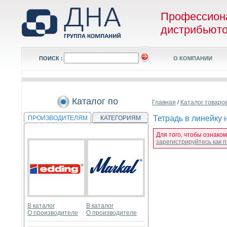
Профессион
дистрибьют
ПОИСК :
О КОМПАНИИ
Каталог по
Главная
/
Каталог товаро
Тетрадь в линейку 
ПРОИЗВОДИТЕЛЯМ
КАТЕГОРИЯМ
Для того, чтобы ознаком
зарегистрируйтесь как
В каталог
В каталог
О производителе
О производителе