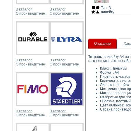
Тип: В
В каталог
В каталог
линейку
О производителе
О производителе
Описание
Хар
Тетрадь в линейку А4 на
В каталог
В каталог
от внешних факторов. Вн
О производителе
О производителе
Класс
Фор
Плотность ли
Количество листов
Линовк
Металличес
Микроперфора
Отверстия для п
Обложка: п
Цвет облож
Страна производс
В каталог
В каталог
О производителе
О производителе