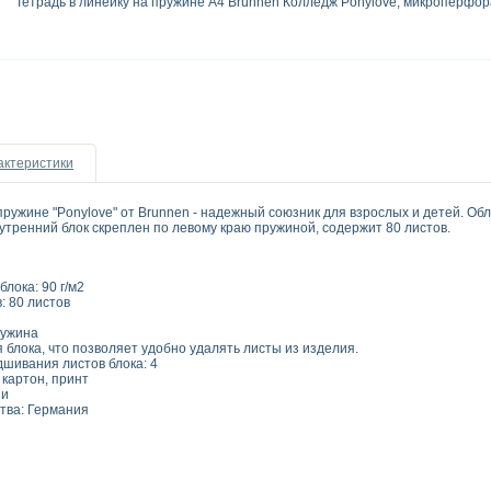
Тетрадь в линейку на пружине А4 Brunnen Колледж Ponylove, микроперфора
актеристики
 пружине "Ponylove" от Brunnen - надежный союзник для взрослых и детей. Об
утренний блок скреплен по левому краю пружиной, содержит 80 листов.
: Премиум
мат: A4
стов блока: 90 г/м2
: 80 листов
а: линейка
кая пружина
ция блока, что позволяет удобно удалять листы из изд
одшивания листов блока: 4
лотный картон, принт
ки: Пони
тва: Германия