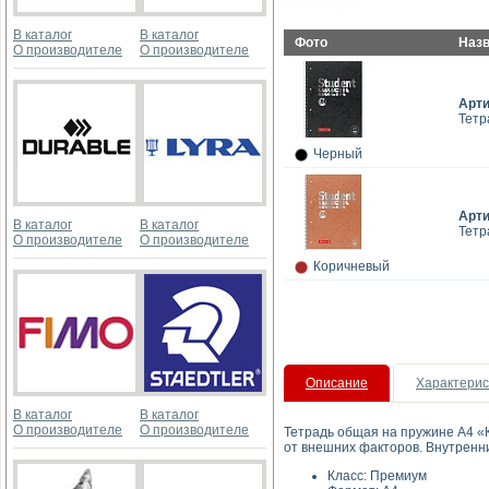
В каталог
В каталог
Фото
Наз
О производителе
О производителе
Арт
Тетр
Черный
Арт
В каталог
В каталог
Тетр
О производителе
О производителе
Коричневый
Описание
Характерис
В каталог
В каталог
О производителе
О производителе
Тетрадь общая на пружине А4 «К
от внешних факторов. Внутренни
Класс: 