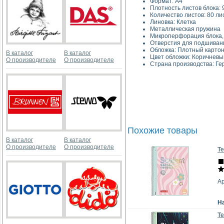
Форма
Плотность листов 
Количество листов: 80 ли
Линовка:
Металлическая 
Микроперфорация б
Отверстия для подшиван
Обложка: Плотный картон
В каталог
В каталог
Цвет обложки: Ко
О производителе
О производителе
Страна производства: Г
Похожие товары
В каталог
В каталог
О производителе
О производителе
Те
Ар
Н
Те