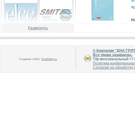
А
Н
Развернуть
В каталог
В каталог
О производителе
О производителе
© Компания "ДНА ГРУ
Все права защищены.
Т/ф многоканальный:+7 (
Создание сайта:
Dnahobby.ru
Политика конфиденциа
Согласие на обработку
В каталог
В каталог
О производителе
О производителе