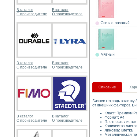
В каталог
В каталог
О производителе
О производителе
Светло-розовый
Мятный
В каталог
В каталог
О производителе
О производителе
Описание
Хар
Бизнес тетрадь в клетку 
от внешних факторов. Вн
Класс: 
В каталог
В каталог
Фор
О производителе
О производителе
Плотность ли
Количество листов
Линовк
Металличес