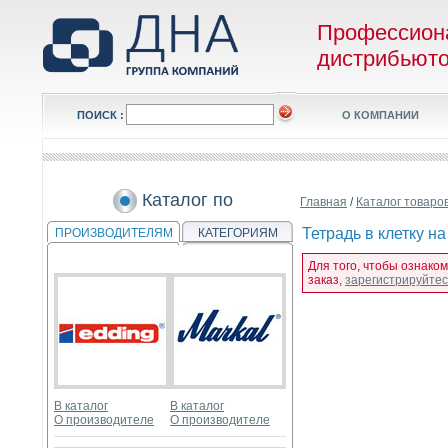
Профессион
дистрибьют
ПОИСК :
О КОМПАНИИ
Каталог по
Главная
/
Каталог товаро
Тетрадь в клетку н
ПРОИЗВОДИТЕЛЯМ
КАТЕГОРИЯМ
Для того, чтобы ознаком
заказ,
зарегистрируйте
В каталог
В каталог
О производителе
О производителе