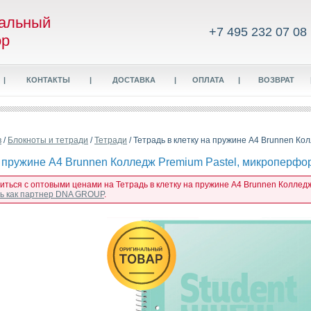
альный
+7 495 232 07 08
ор
|
КОНТАКТЫ
|
ДОСТАВКА
|
ОПЛАТА
|
ВОЗВРАТ
в
/
Блокноты и тетради
/
Тетради
/ Тетрадь в клетку на пружине А4 Brunnen Ко
а пружине А4 Brunnen Колледж Premium Pastel, микроперфора
иться с оптовыми ценами на Тетрадь в клетку на пружине А4 Brunnen Колледж
сь как партнер DNA GROUP
.