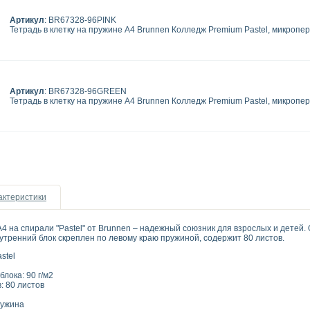
Артикул
: BR67328-96PINK
Тетрадь в клетку на пружине А4 Brunnen Колледж Premium Pastel, микропер
Артикул
: BR67328-96GREEN
Тетрадь в клетку на пружине А4 Brunnen Колледж Premium Pastel, микропер
актеристики
А4 на спирали "Pastel" от Brunnen – надежный союзник для взрослых и детей
утренний блок скреплен по левому краю пружиной, содержит 80 листов.
Премиум Pastel
мат: A4
стов блока: 90 г/м2
: 80 листов
а: Клетка
кая пружина