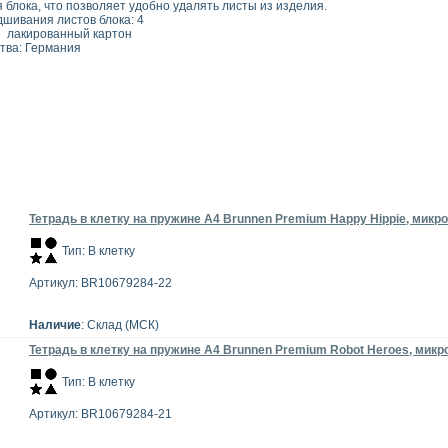
ция блока, что позволяет удобно удалять листы из изд
одшивания листов блока: 4
 Плотный лакированный картон
тва: Германия
Тетрадь в клетку на пружине А4 Brunnen Premium Happy Hippie, микро
Тип: В клетку
Артикул: BR10679284-22
Наличие
: Склад (МСК)
Тетрадь в клетку на пружине А4 Brunnen Premium Robot Heroes, микро
Тип: В клетку
Артикул: BR10679284-21