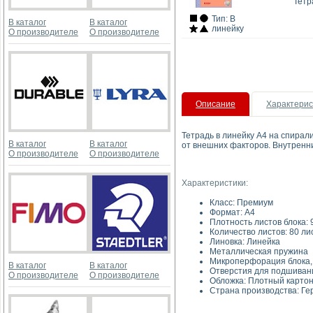
Тетр
Тип: В
В каталог
В каталог
линейку
О производителе
О производителе
Описание
Характерис
Тетрадь в линейку А4 на спирал
В каталог
В каталог
от внешних факторов. Внутренни
О производителе
О производителе
Характеристики:
Класс: Премиум
Форма
Плотность листов 
Количество листов: 80 ли
Линовка: 
Металлическая 
Микроперфорация б
В каталог
В каталог
Отверстия для подшиван
О производителе
О производителе
Обложка: Плотный к
Страна производства: Г