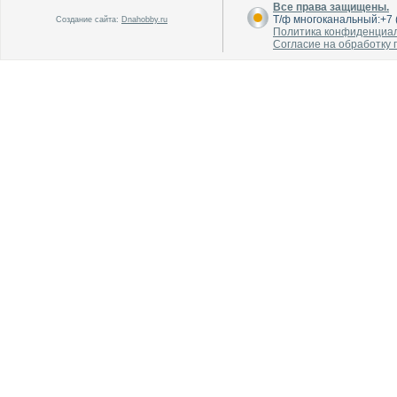
Все права защищены.
Т/ф многоканальный:+7 (
Создание сайта:
Dnahobby.ru
Политика конфиденциа
Согласие на обработку
В каталог
В каталог
О производителе
О производителе
В каталог
В каталог
О производителе
О производителе