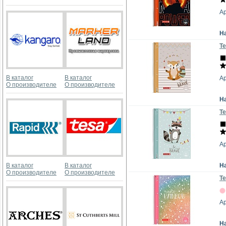
А
Н
Те
В каталог
В каталог
Ар
О производителе
О производителе
Н
Те
А
В каталог
В каталог
Н
О производителе
О производителе
Те
Ар
Н