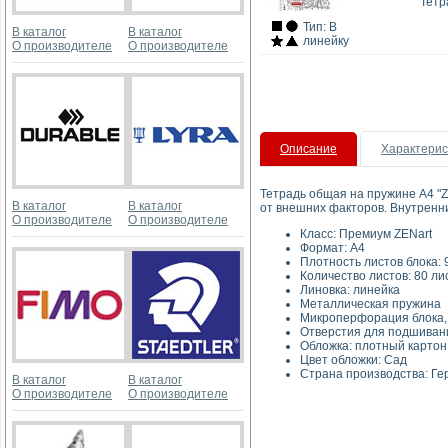
Тетр
Тип: В
В каталог
В каталог
линейку
О производителе
О производителе
Описание
Характерис
Тетрадь общая на пружине А4 "Z
В каталог
В каталог
от внешних факторов. Внутренни
О производителе
О производителе
Класс: Пр
Форма
Плотность листов 
Количество листов: 80 ли
Линовка: 
Металлическая 
Микроперфорация б
Отверстия для подшиван
Обложка: п
Цвет обложки
Страна производства: Г
В каталог
В каталог
О производителе
О производителе