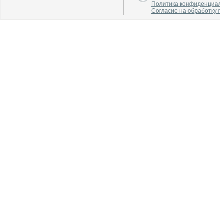
Политика конфиденциа
Согласие на обработку
В каталог
В каталог
О производителе
О производителе
В каталог
В каталог
О производителе
О производителе