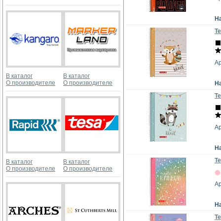
Н
Те
Ар
В каталог
В каталог
О производителе
О производителе
Н
Те
А
Н
Те
В каталог
В каталог
О производителе
О производителе
Ар
Н
Те