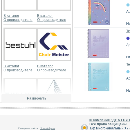
Ар
В каталог
В каталог
О производителе
О производителе
Н
Те
А
Н
Те
В каталог
В каталог
О производителе
О производителе
А
Н
Развернуть
В каталог
В каталог
© Компания "ДНА ГРУ
О производителе
О производителе
Все права защищены.
Т/ф многоканальный:+7 (
Создание сайта:
Dnahobby.ru