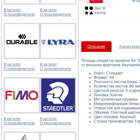
Тетр
Тип: В
В каталог
В каталог
клетку
О производителе
О производителе
Описание
Характерис
Тетрадь общая на пружине А4 "S
В каталог
В каталог
от внешних факторов. Внутренни
О производителе
О производителе
Класс: 
Форма
Плотность листов 
Количество лис
Цветной регистр: 5 отде
Линовка:
Металлическая 
Микроперфорация б
Отверстия для подшиван
Обложка: Пл
Цвет обложки:
В каталог
В каталог
Страна производства: Г
О производителе
О производителе