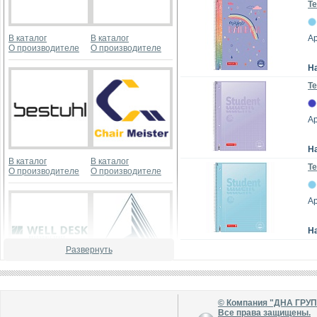
Те
В каталог
В каталог
Ар
О производителе
О производителе
Н
Те
А
Н
В каталог
В каталог
Те
О производителе
О производителе
А
Н
Развернуть
В каталог
В каталог
О производителе
О производителе
© Компания "ДНА ГРУ
Все права защищены.