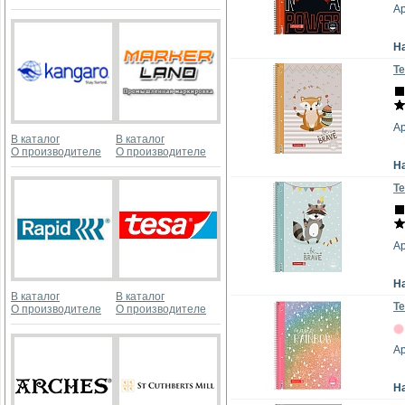
А
Н
Те
Ар
В каталог
В каталог
О производителе
О производителе
Н
Те
А
Н
В каталог
В каталог
Те
О производителе
О производителе
Ар
Н