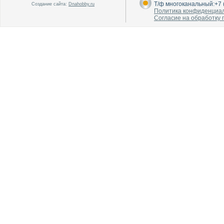
Т/ф многоканальный:+7 (
Создание сайта:
Dnahobby.ru
Политика конфиденциа
Согласие на обработку
В каталог
В каталог
О производителе
О производителе
В каталог
В каталог
О производителе
О производителе