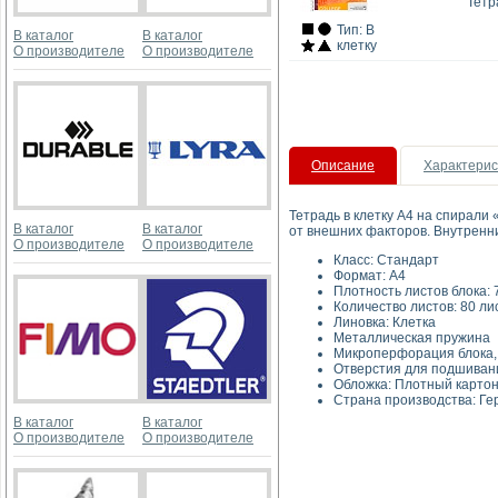
Тетр
Тип: В
В каталог
В каталог
клетку
О производителе
О производителе
Описание
Характерис
Тетрадь в клетку А4 на спирали
В каталог
В каталог
от внешних факторов. Внутренни
О производителе
О производителе
Класс: 
Форма
Плотность листов 
Количество листов: 80 ли
Линовка:
Металлическая 
Микроперфорация б
Отверстия для подшиван
Обложка: Плотный
Страна производства: Г
В каталог
В каталог
О производителе
О производителе