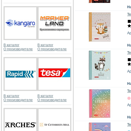
Н
Те
Ар
В каталог
В каталог
Н
О производителе
О производителе
Те
А
Н
Те
В каталог
В каталог
О производителе
О производителе
Ар
Н
Те