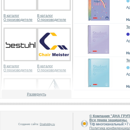
Ар
В каталог
В каталог
О производителе
О производителе
Н
Те
А
Н
Те
В каталог
В каталог
О производителе
О производителе
А
Н
Развернуть
© Компания "ДНА ГРУ
В каталог
В каталог
Все права защищены.
О производителе
О производителе
Т/ф многоканальный:+7 (
Создание сайта:
Dnahobby.ru
Политика конфиденциа