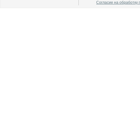
Согласие на обработку
В каталог
В каталог
О производителе
О производителе
В каталог
В каталог
О производителе
О производителе